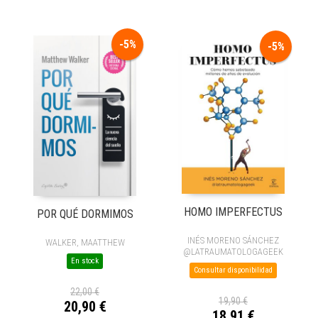
-5%
-5%
HOMO IMPERFECTUS
POR QUÉ DORMIMOS
INÉS MORENO SÁNCHEZ
WALKER, MAATTHEW
@LATRAUMATOLOGAGEEK
En stock
Consultar disponibilidad
22,00 €
19,90 €
20,90 €
18,91 €