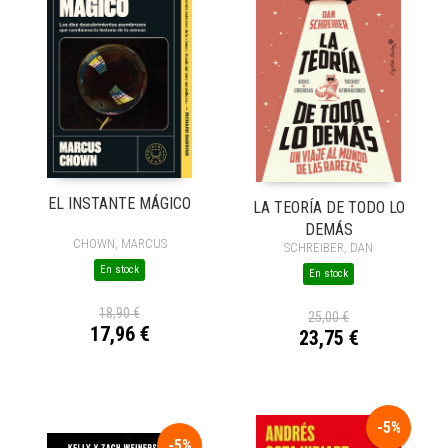
EL INSTANTE MÁGICO
LA TEORÍA DE TODO LO
DEMÁS
CHOWN, MARCUS
SCHREIBER, DAN
En stock
En stock
18,90 €
25,00 €
17,96 €
23,75 €
-5%
-5%