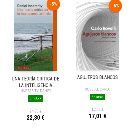
-5%
-5%
AGUJEROS BLANCOS
UNA TEORÍA CRÍTICA DE
LA INTELIGENCIA
ROVELLI, CARLO
INNERARITY, DANIEL
ARTIFICIAL
En stock
En stock
17,90 €
24,00 €
17,01 €
22,80 €