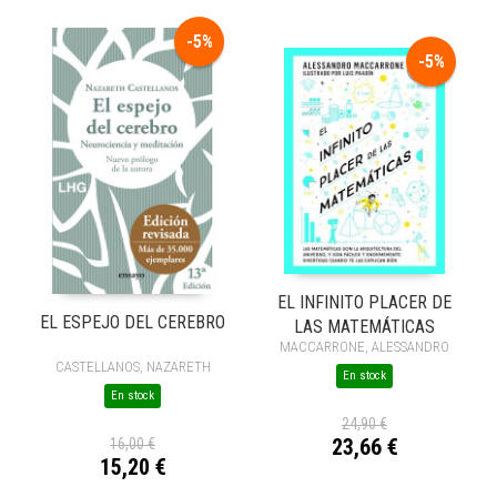
-5%
-5%
EL INFINITO PLACER DE
EL ESPEJO DEL CEREBRO
LAS MATEMÁTICAS
MACCARRONE, ALESSANDRO
CASTELLANOS, NAZARETH
En stock
En stock
24,90 €
23,66 €
16,00 €
15,20 €