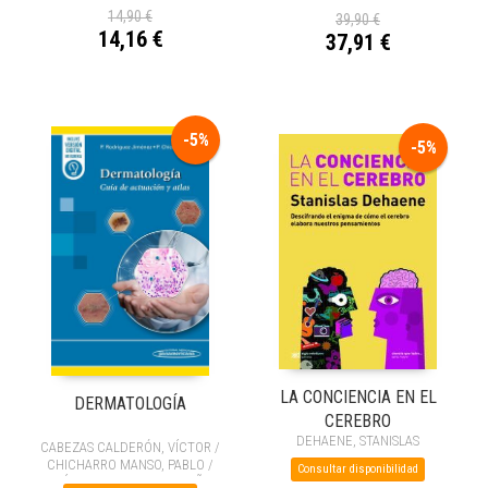
14,90 €
39,90 €
14,16 €
37,91 €
-5%
-5%
LA CONCIENCIA EN EL
DERMATOLOGÍA
CEREBRO
DEHAENE, STANISLAS
CABEZAS CALDERÓN, VÍCTOR /
CHICHARRO MANSO, PABLO /
Consultar disponibilidad
ESTÉBANEZ, ANDREA / MUÑOZ