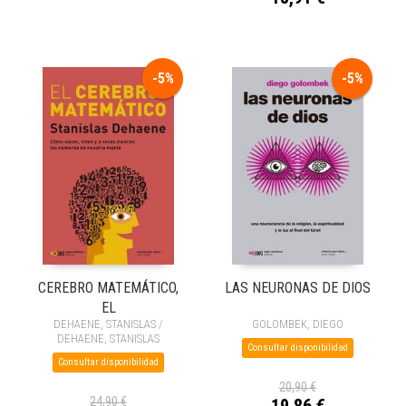
-5%
-5%
CEREBRO MATEMÁTICO,
LAS NEURONAS DE DIOS
EL
DEHAENE, STANISLAS /
GOLOMBEK, DIEGO
DEHAENE, STANISLAS
Consultar disponibilidad
Consultar disponibilidad
20,90 €
24,90 €
19,86 €