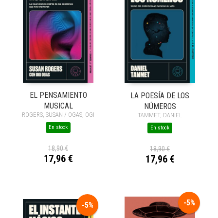
EL PENSAMIENTO
LA POESÍA DE LOS
MUSICAL
NÚMEROS
ROGERS, SUSAN / OGAS, OGI
TAMMET, DANIEL
En stock
En stock
18,90 €
18,90 €
17,96 €
17,96 €
-5%
-5%