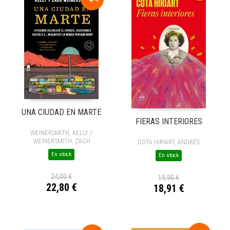
UNA CIUDAD EN MARTE
FIERAS INTERIORES
WEINERSMITH, KELLY /
WEINERSMITH, ZACH
COTA HIRIART, ANDRÉS
En stock
En stock
24,00 €
19,90 €
22,80 €
18,91 €