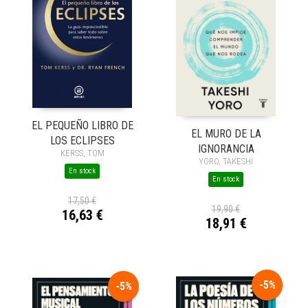
EL PEQUEÑO LIBRO DE
EL MURO DE LA
LOS ECLIPSES
IGNORANCIA
KERSS, TOM
YORO, TAKESHI
En stock
En stock
17,50 €
19,90 €
16,63 €
18,91 €
-5%
-5%