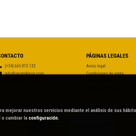
CONTACTO
PÁGINAS LEGALES
(+34) 665 015 132
Aviso legal
info@sputnikleon.com
Condiciones de venta
Formulario de contacto
Protección de datos
Política de Cookies
Este proyecto ha recibido una ayuda extraordinaria del Ministerio de Cultura y Deporte.
ra mejorar nuestros servicios mediante el análisis de sus hábit
í
o cambiar la
configuración
.