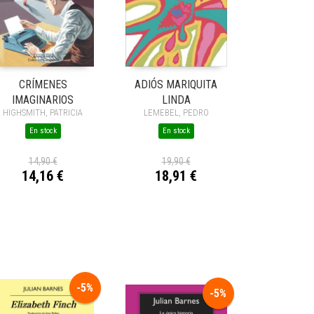
CRÍMENES
ADIÓS MARIQUITA
IMAGINARIOS
LINDA
HIGHSMITH, PATRICIA
LEMEBEL, PEDRO
En stock
En stock
14,90 €
19,90 €
14,16 €
18,91 €
-5%
-5%