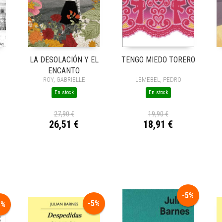
LA DESOLACIÓN Y EL
TENGO MIEDO TORERO
ENCANTO
ROY, GABRIELLE
LEMEBEL, PEDRO
En stock
En stock
27,90 €
19,90 €
26,51 €
18,91 €
-5%
-5%
5%