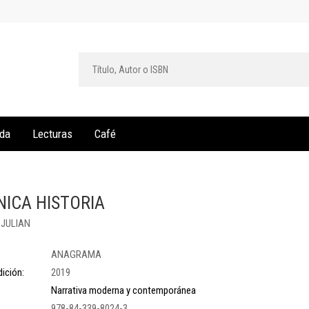
da
Lecturas
Café
NICA HISTORIA
 JULIAN
ANAGRAMA
ición:
2019
Narrativa moderna y contemporánea
978-84-339-8024-3