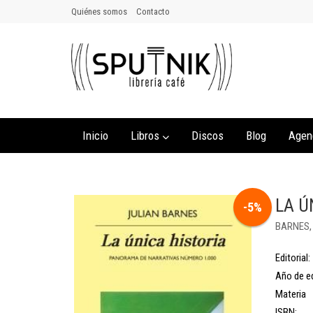
Quiénes somos
Contacto
Inicio
Libros
Discos
Blog
Agen
LA Ú
-5%
BARNES,
Editorial:
Año de ed
Materia
ISBN: