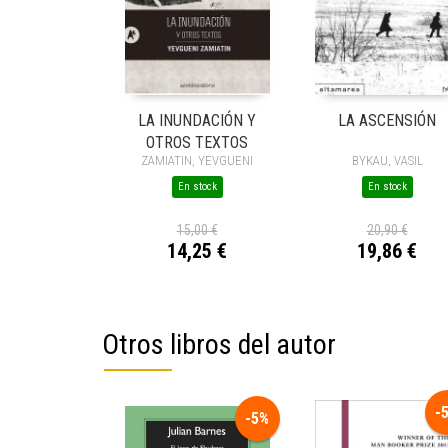
LA INUNDACIÓN Y
LA ASCENSIÓN
OTROS TEXTOS
ZAMIATIN, YEVGUENI
BYKAU, VASIL
En stock
En stock
15,00 €
20,90 €
14,25 €
19,86 €
Otros libros del autor
-
-5%