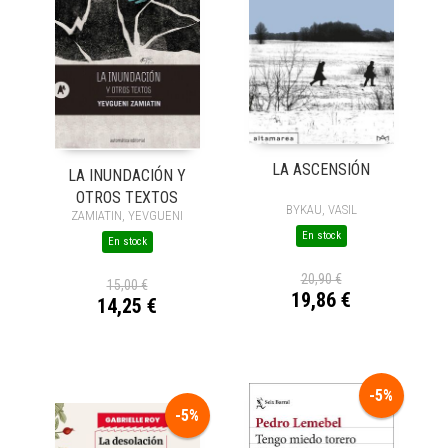
LA ASCENSIÓN
LA INUNDACIÓN Y
OTROS TEXTOS
BYKAU, VASIL
ZAMIATIN, YEVGUENI
En stock
En stock
20,90 €
15,00 €
19,86 €
14,25 €
-5%
-5%