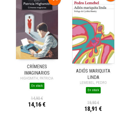
CRÍMENES
ADIÓS MARIQUITA
IMAGINARIOS
LINDA
HIGHSMITH, PATRICIA
LEMEBEL, PEDRO
En stock
En stock
14,90 €
19,90 €
14,16 €
18,91 €