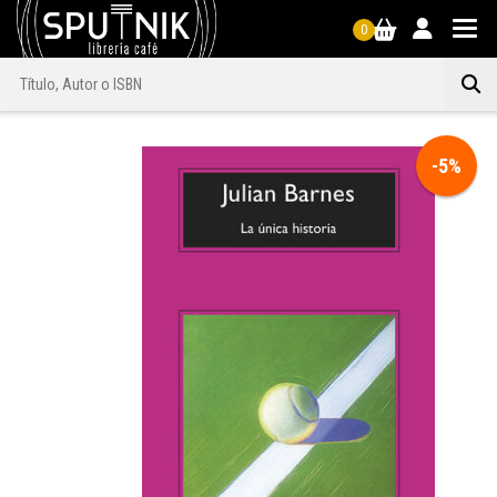
0
-5%