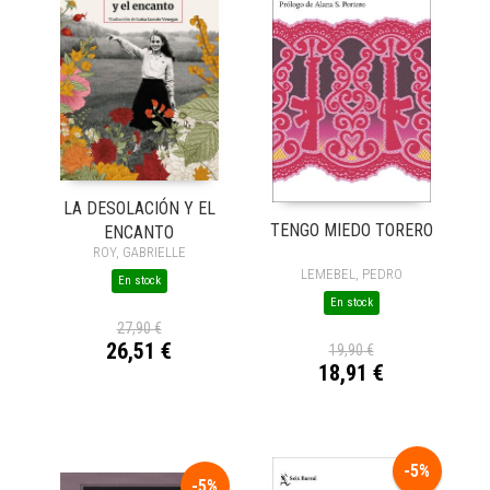
LA DESOLACIÓN Y EL
TENGO MIEDO TORERO
ENCANTO
ROY, GABRIELLE
LEMEBEL, PEDRO
En stock
En stock
27,90 €
26,51 €
19,90 €
18,91 €
-5%
-5%