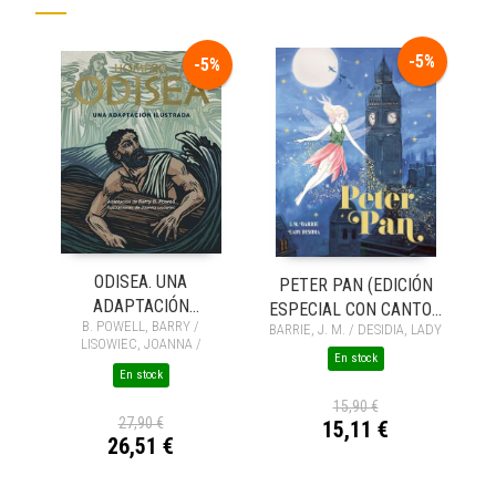
-5%
-5%
ODISEA. UNA
PETER PAN (EDICIÓN
ADAPTACIÓN
ESPECIAL CON CANTOS
B. POWELL, BARRY /
ILUSTRADA
BARRIE, J. M. / DESIDIA, LADY
TINTADOS)
LISOWIEC, JOANNA /
En stock
HOMERO, HOMERO
En stock
15,90 €
27,90 €
15,11 €
26,51 €