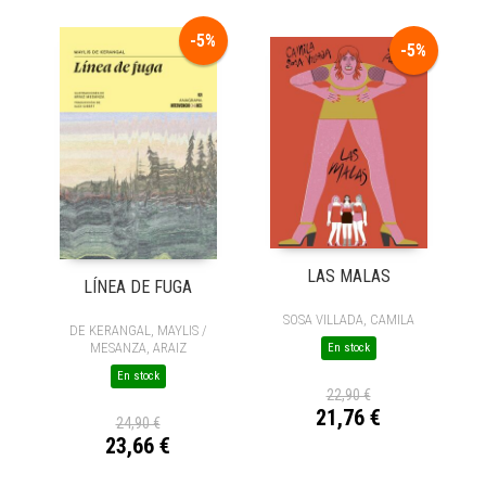
-5%
-5%
LAS MALAS
LÍNEA DE FUGA
SOSA VILLADA, CAMILA
DE KERANGAL, MAYLIS /
MESANZA, ARAIZ
En stock
En stock
22,90 €
21,76 €
24,90 €
23,66 €