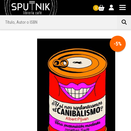
0
-5%