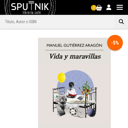
0
-5%