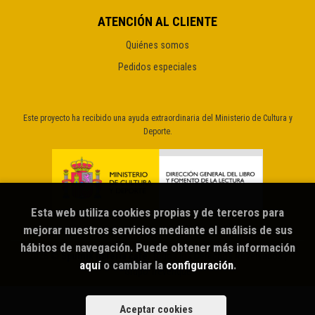
ATENCIÓN AL CLIENTE
Quiénes somos
Pedidos especiales
Este proyecto ha recibido una ayuda extraordinaria del Ministerio de Cultura y
Deporte.
Esta web utiliza cookies propias y de terceros para
mejorar nuestros servicios mediante el análisis de sus
hábitos de navegación. Puede obtener más información
2026 ©
Sputnik librería café
. Todos los Derechos Reservados |
aquí
o cambiar la
configuración
.
Grupo Trevenque
Aceptar cookies