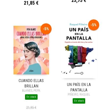
23,75 €
21,85 €
-5%
-5%
CUANDO ELLAS
UN PAÍS EN LA
BRILLAN
PANTALLA
BLANES, PEPA
PIÑEIRO, RAQUEL
En stock
En stock
21,95 €