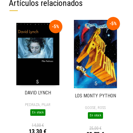
Artículos relacionados
-5%
-5%
DAVID LYNCH
LOS MONTY PYTHON
PEDRAZA, PILAR
GOOSE, ROSS
En stock
En stock
14,00 €
25,00 €
13,30 €