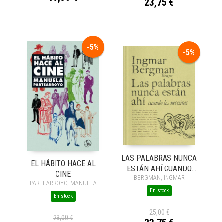
23,75 €
-5%
-5%
LAS PALABRAS NUNCA
EL HÁBITO HACE AL
ESTÁN AHÍ CUANDO
CINE
BERGMAN, INGMAR
LAS NECESITAS
PARTEARROYO, MANUELA
En stock
En stock
25,00 €
23,00 €