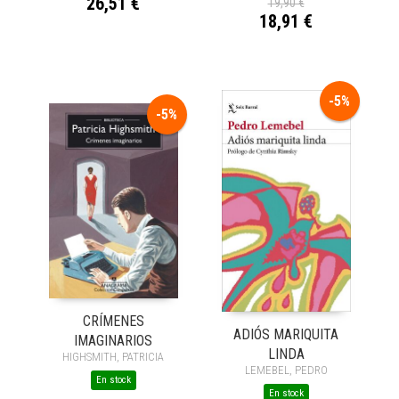
26,51 €
19,90 €
18,91 €
-5%
-5%
CRÍMENES
ADIÓS MARIQUITA
IMAGINARIOS
LINDA
HIGHSMITH, PATRICIA
LEMEBEL, PEDRO
En stock
En stock