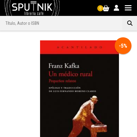
0
-5%