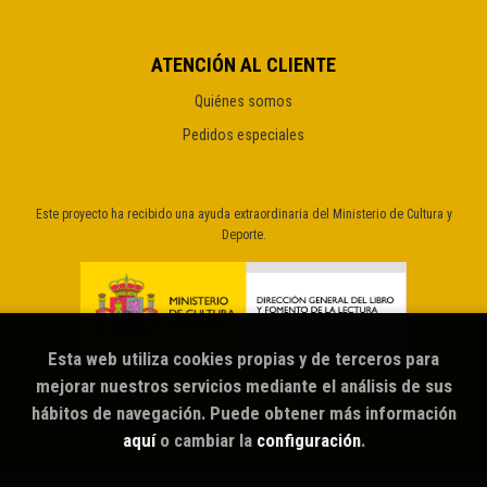
ATENCIÓN AL CLIENTE
Quiénes somos
Pedidos especiales
Este proyecto ha recibido una ayuda extraordinaria del Ministerio de Cultura y
Deporte.
Esta web utiliza cookies propias y de terceros para
mejorar nuestros servicios mediante el análisis de sus
hábitos de navegación. Puede obtener más información
2026 ©
Sputnik librería café
. Todos los Derechos Reservados |
aquí
o cambiar la
configuración
.
Grupo Trevenque