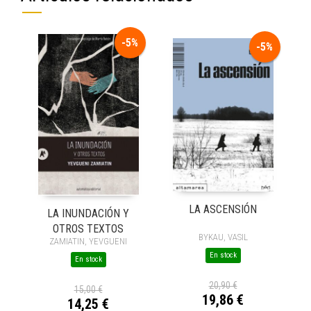
-5%
-5%
LA ASCENSIÓN
LA INUNDACIÓN Y
OTROS TEXTOS
BYKAU, VASIL
ZAMIATIN, YEVGUENI
En stock
En stock
20,90 €
15,00 €
19,86 €
14,25 €