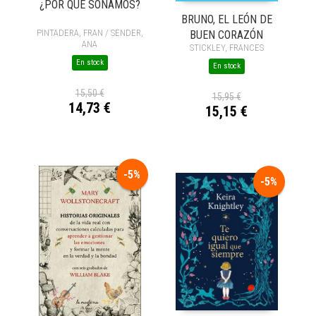
¿POR QUÉ SOÑAMOS?
BRUNO, EL LEÓN DE
PINTADERA, FRAN / SENDER,
BUEN CORAZÓN
ANA
STICKLEY, FRANCES
En stock
En stock
15,50 €
15,95 €
14,73 €
15,15 €
-5%
-5%