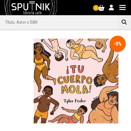
0
-5%