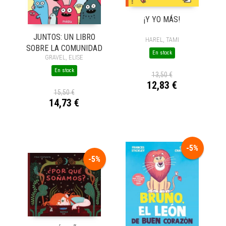
¡Y YO MÁS!
JUNTOS: UN LIBRO
HAREL, TAMI
SOBRE LA COMUNIDAD
En stock
GRAVEL, ELISE
En stock
13,50 €
12,83 €
15,50 €
14,73 €
-5%
-5%