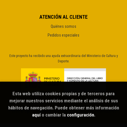
ATENCIÓN AL CLIENTE
Quiénes somos
Pedidos especiales
Este proyecto ha recibido una ayuda extraordinaria del Ministerio de Cultura y
Deporte.
Esta web utiliza cookies propias y de terceros para
mejorar nuestros servicios mediante el análisis de sus
hábitos de navegación. Puede obtener más información
2026 ©
Sputnik librería café
. Todos los Derechos Reservados |
aquí
o cambiar la
configuración
.
Grupo Trevenque