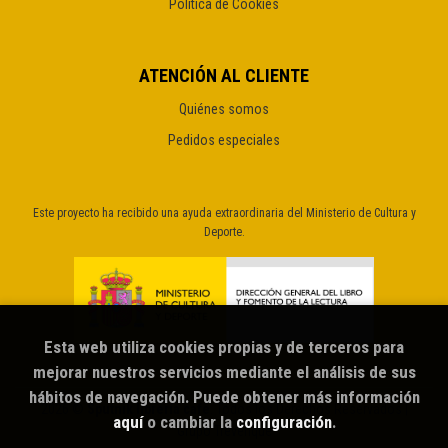
Política de Cookies
ATENCIÓN AL CLIENTE
Quiénes somos
Pedidos especiales
Este proyecto ha recibido una ayuda extraordinaria del Ministerio de Cultura y
Deporte.
Esta web utiliza cookies propias y de terceros para
mejorar nuestros servicios mediante el análisis de sus
hábitos de navegación. Puede obtener más información
2026 ©
Sputnik librería café
. Todos los Derechos Reservados |
aquí
o cambiar la
configuración
.
Grupo Trevenque