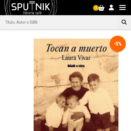
0
-5%