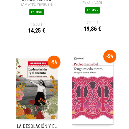
BYKAU, VASIL
ZAMIATIN, YEVGUENI
En stock
En stock
20,90 €
15,00 €
19,86 €
14,25 €
-5%
-5%
LA DESOLACIÓN Y EL