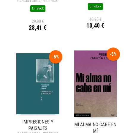
GARCÍA LORCA, FEDERICO
En stock
En stock
10,95 €
29,90 €
10,40 €
28,41 €
-5%
-5%
IMPRESIONES Y
MI ALMA NO CABE EN
PAISAJES
MÍ