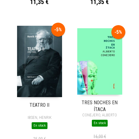
11,35 €
11,35 €
-5%
-5%
TRES NOCHES EN
TEATRO II
ÍTACA
CONEJERO, ALBERTO
IBSEN, HENRIK
En stock
En stock
16,00 €
25,00 €