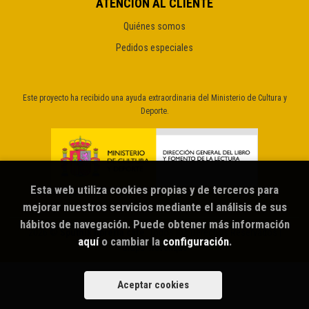
ATENCIÓN AL CLIENTE
Quiénes somos
Pedidos especiales
Este proyecto ha recibido una ayuda extraordinaria del Ministerio de Cultura y
Deporte.
Esta web utiliza cookies propias y de terceros para
mejorar nuestros servicios mediante el análisis de sus
hábitos de navegación. Puede obtener más información
2026 ©
Sputnik librería café
. Todos los Derechos Reservados |
aquí
o cambiar la
configuración
.
Grupo Trevenque
Aceptar cookies