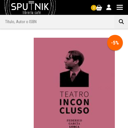
0
-5%