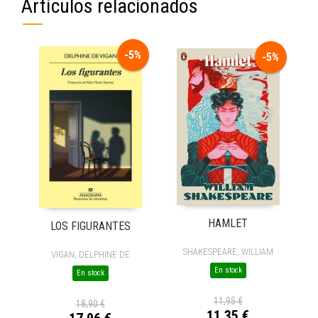
Artículos relacionados
-5%
-5%
HAMLET
LOS FIGURANTES
SHAKESPEARE, WILLIAM
VIGAN, DELPHINE DE
En stock
En stock
11,95 €
18,90 €
11,35 €