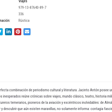
Viajes
979-13-87640-89-7
336
nación:
Rústica
rfecta combinación de periodismo cultural y literatura. Jacinto Antón posee un
s inesperados reúne crónicas sobre viajes, mundo clásico, teatro, historia mil
tureros temerarios, pioneros de la aviación y excéntricos inolvidables: de Al
ñar y descubrir que aún existen maravillas; no solamente informa: contagia fas