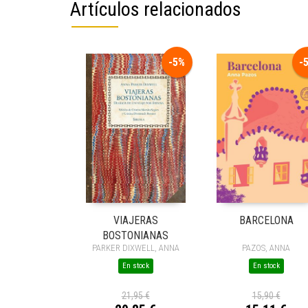
Artículos relacionados
-
-5%
VIAJERAS
BARCELONA
BOSTONIANAS
PARKER DIXWELL, ANNA
PAZOS, ANNA
En stock
En stock
21,95 €
15,90 €