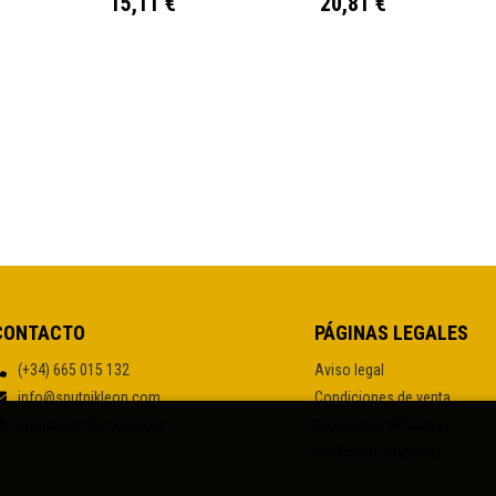
15,11 €
20,81 €
CONTACTO
PÁGINAS LEGALES
(+34) 665 015 132
Aviso legal
info@sputnikleon.com
Condiciones de venta
Formulario de contacto
Protección de datos
Política de Cookies