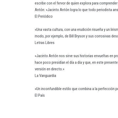
escribe con el fervor de quien explora para comprender 
Antón: «Jacinto Antón logra lo que todo periodista ansía
El Periódico
«Una vasta cultura, con una erudición risueña y un liri
modo, por ejemplo, de Bill Bryson y sus corrosivas des
Letras Libres
«Jacinto Antón nos sirve sus historias envueltas en pros
hace poco presidían el día a día y que, en este prese
versión en directo.»
La Vanguardia
«Un inconfundible estilo que combina a la perfección pe
El País