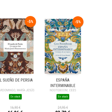
-5%
-5%
L SUEÑO DE PERSIA
ESPAÑA
INTERMINABLE
RDOMINGO, MARÍA JESÚS
NOOTEBOOM, CEES
En stock
En stock
16,90 €
24,95 €