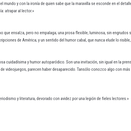
el mundo y con la ironía de quien sabe que la maravilla se esconde en el detal
: atrapar al lector.»
smo que ensalza, pero no empalaga; una prosa flexible, luminosa, sin engrudos s
cripciones de América; y un sentido del humor cabal, que nunca elude lo risib
a cuidadísima y humor autoparódico. Son una invitación, sin igual en la prensa 
nte de videojuegos, parecen haber desaparecido. Tansólo conozco algo con más
riodismo y literatura, devorado con avidez por una legión de fieles lectores.»