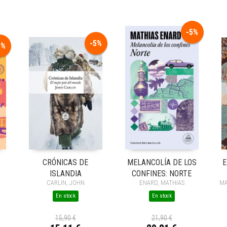
-5%
-5%
5%
CRÓNICAS DE
MELANCOLÍA DE LOS
E
ISLANDIA
CONFINES: NORTE
CARLIN, JOHN
ENARD, MATHIAS
MA
En stock
En stock
15,90 €
21,90 €