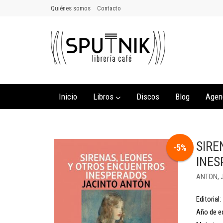
Quiénes somos
Contacto
Inicio
Libros
Discos
Blog
Agen
SIRE
-5%
INES
ANTON, 
Editorial:
Año de ed