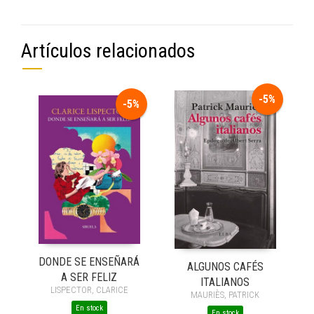
Artículos relacionados
-5%
-5%
DONDE SE ENSEÑARÁ
ALGUNOS CAFÉS
A SER FELIZ
ITALIANOS
LISPECTOR, CLARICE
MAURIÈS, PATRICK
En stock
En stock