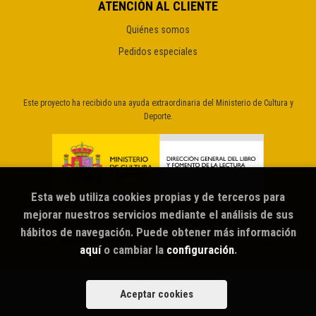
ATENCIÓN AL CLIENTE
Quiénes somos
Pedidos especiales
Este proyecto ha recibido una ayuda extraordinaria del Ministerio de Cultura y
Deporte.
Esta web utiliza cookies propias y de terceros para
mejorar nuestros servicios mediante el análisis de sus
hábitos de navegación. Puede obtener más información
2026 ©
Sputnik librería café
. Todos los Derechos Reservados |
aquí
o cambiar la
configuración
.
Grupo Trevenque
Aceptar cookies