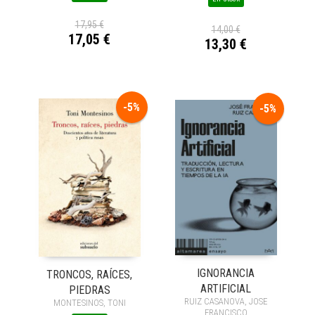
17,95 €
14,00 €
17,05 €
13,30 €
-5%
-5%
IGNORANCIA
TRONCOS, RAÍCES,
ARTIFICIAL
PIEDRAS
RUIZ CASANOVA, JOSE
MONTESINOS, TONI
FRANCISCO