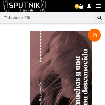
0
-5%