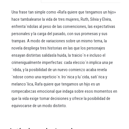
Una frase tan simple como «Rafa quiere que tengamos un hijo»
hace tambalearse la vida de tres mujeres, Ruth, Silvia y Elvira,
enfrenta´ndolas al peso de las convenciones, las expectativas
personales y la carga del pasado, con sus promesas y sus
trampas. A modo de variaciones sobre un mismo tema, la
novela despliega tres historias en las que los personajes
ensayan distintas salidasla huida, la traicio´n e incluso el
crimenigualmente imperfectas: cada eleccio´n implica una pe
´rdida, y la posibilidad de un nuevo comienzo acaba revela
´ndose como una repeticio´n. Iro´nica y lu´cida, sati´rica y
melanco´lica, Rafa quiere que tengamos un hijo es un
rompecabezas emocional que indaga sobre esos momentos en
que la vida exige tomar decisiones y ofrece la posibilidad de
equivocarse de un modo distinto.