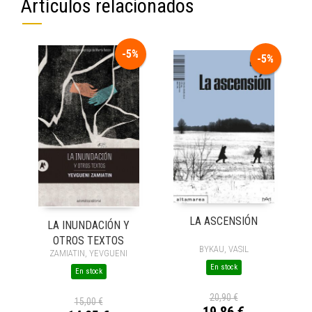
Artículos relacionados
-5%
-5%
LA ASCENSIÓN
LA INUNDACIÓN Y
OTROS TEXTOS
BYKAU, VASIL
ZAMIATIN, YEVGUENI
En stock
En stock
20,90 €
15,00 €
19,86 €