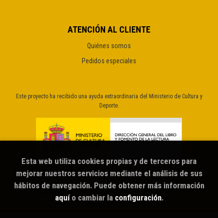
ATENCIÓN AL CLIENTE
Quiénes somos
Pedidos especiales
Este proyecto ha recibido una ayuda extraordinaria del Ministerio de Cultura y
Deporte.
Esta web utiliza cookies propias y de terceros para
mejorar nuestros servicios mediante el análisis de sus
hábitos de navegación. Puede obtener más información
2026 ©
Sputnik librería café
. Todos los Derechos Reservados |
aquí
o cambiar la
configuración
.
Grupo Trevenque