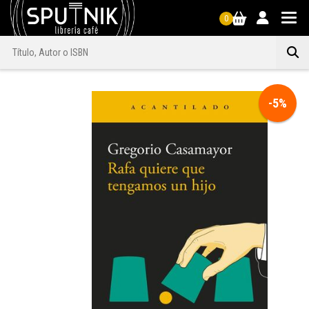
0
-5%