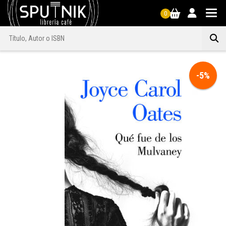
0
-5%