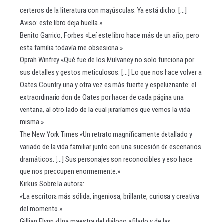
certeros de la literatura con mayúsculas. Ya está dicho. [...]
Aviso: este libro deja huella.»
Benito Garrido, Forbes «Leí este libro hace más de un año, pero
esta familia todavía me obsesiona.»
Oprah Winfrey «Qué fue de los Mulvaney no solo funciona por
sus detalles y gestos meticulosos. [...] Lo que nos hace volver a
Oates Country una y otra vez es más fuerte y espeluznante: el
extraordinario don de Oates por hacer de cada página una
ventana, al otro lado de la cual juraríamos que vemos la vida
misma.»
The New York Times «Un retrato magníficamente detallado y
variado de la vida familiar junto con una sucesión de escenarios
dramáticos. [...] Sus personajes son reconocibles y eso hace
que nos preocupen enormemente.»
Kirkus Sobre la autora:
«La escritora más sólida, ingeniosa, brillante, curiosa y creativa
del momento.»
Gillian Flynn «Una maestra del diálogo afilado y de las