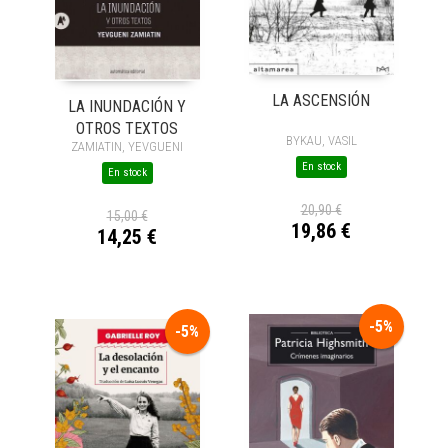
LA ASCENSIÓN
LA INUNDACIÓN Y
OTROS TEXTOS
BYKAU, VASIL
ZAMIATIN, YEVGUENI
En stock
En stock
20,90 €
15,00 €
19,86 €
14,25 €
-5%
-5%