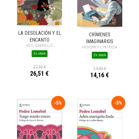
LA DESOLACIÓN Y EL
CRÍMENES
ENCANTO
IMAGINARIOS
ROY, GABRIELLE
HIGHSMITH, PATRICIA
En stock
En stock
27,90 €
14,90 €
26,51 €
14,16 €
-5%
-5%