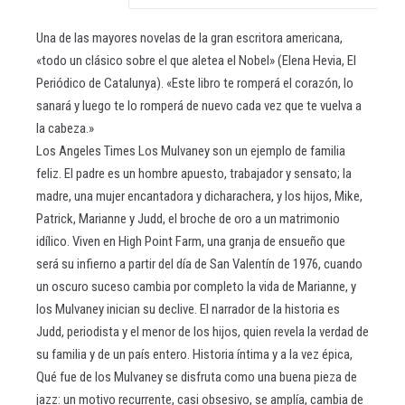
Una de las mayores novelas de la gran escritora americana,
«todo un clásico sobre el que aletea el Nobel» (Elena Hevia, El
Periódico de Catalunya). «Este libro te romperá el corazón, lo
sanará y luego te lo romperá de nuevo cada vez que te vuelva a
la cabeza.»
Los Angeles Times Los Mulvaney son un ejemplo de familia
feliz. El padre es un hombre apuesto, trabajador y sensato; la
madre, una mujer encantadora y dicharachera, y los hijos, Mike,
Patrick, Marianne y Judd, el broche de oro a un matrimonio
idílico. Viven en High Point Farm, una granja de ensueño que
será su infierno a partir del día de San Valentín de 1976, cuando
un oscuro suceso cambia por completo la vida de Marianne, y
los Mulvaney inician su declive. El narrador de la historia es
Judd, periodista y el menor de los hijos, quien revela la verdad de
su familia y de un país entero. Historia íntima y a la vez épica,
Qué fue de los Mulvaney se disfruta como una buena pieza de
jazz: un motivo recurrente, casi obsesivo, se amplía, cambia de