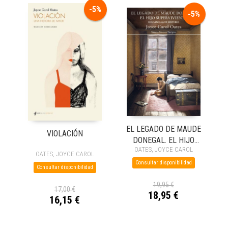
-5%
-5%
EL LEGADO DE MAUDE
VIOLACIÓN
DONEGAL. EL HIJO
OATES, JOYCE CAROL
SUPERVIVIENTE
OATES, JOYCE CAROL
Consultar disponibilidad
Consultar disponibilidad
19,95 €
17,00 €
18,95 €
16,15 €