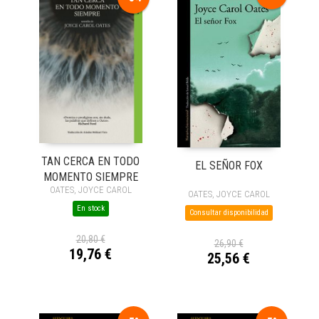
TAN CERCA EN TODO
EL SEÑOR FOX
MOMENTO SIEMPRE
OATES, JOYCE CAROL
OATES, JOYCE CAROL
En stock
Consultar disponibilidad
20,80 €
26,90 €
19,76 €
25,56 €