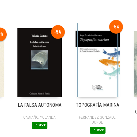
-5%
-5%
5%
LA FALSA AUTÓNOMA
TOPOGRAFÍA MARINA
CASTAÑO, YOLANDA
FERNANDEZ GONZALO,
JORGE
En stock
En stock