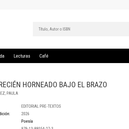
da
Lecturas
Café
RECIÉN HORNEADO BAJO EL BRAZO
ÑEZ, PAULA
EDITORIAL PRE-TEXTOS
ición:
2026
Poesía
979-13-88054-27-3