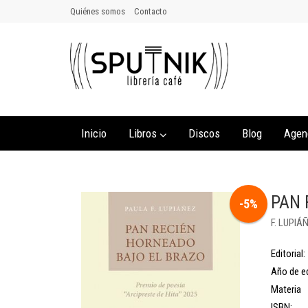
Quiénes somos
Contacto
Inicio
Libros
Discos
Blog
Agen
PAN 
-5%
F. LUPIÁ
Editorial:
Año de ed
Materia
ISBN: