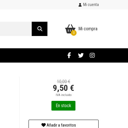
Mi cuenta
Mi compra
0
10,00 €
9,50 €
IVA incluido
En stock
Añadir a favoritos