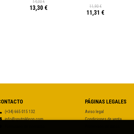
14,00 €
11,90 €
13,30 €
11,31 €
CONTACTO
PÁGINAS LEGALES
(+34) 665 015 132
Aviso legal
info@sputnikleon.com
Condiciones de venta
Formulario de contacto
Protección de datos