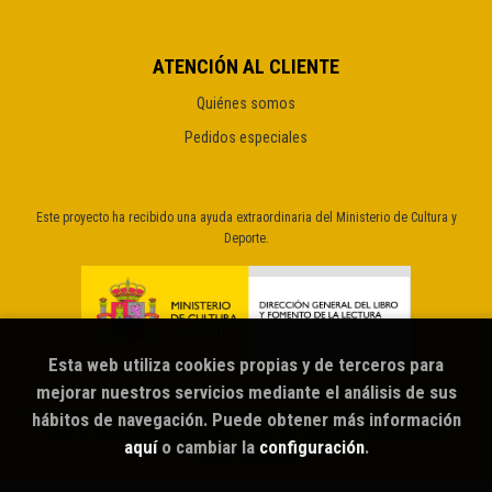
ATENCIÓN AL CLIENTE
Quiénes somos
Pedidos especiales
Este proyecto ha recibido una ayuda extraordinaria del Ministerio de Cultura y
Deporte.
Esta web utiliza cookies propias y de terceros para
mejorar nuestros servicios mediante el análisis de sus
hábitos de navegación. Puede obtener más información
2026 ©
Sputnik librería café
. Todos los Derechos Reservados |
aquí
o cambiar la
configuración
.
Grupo Trevenque