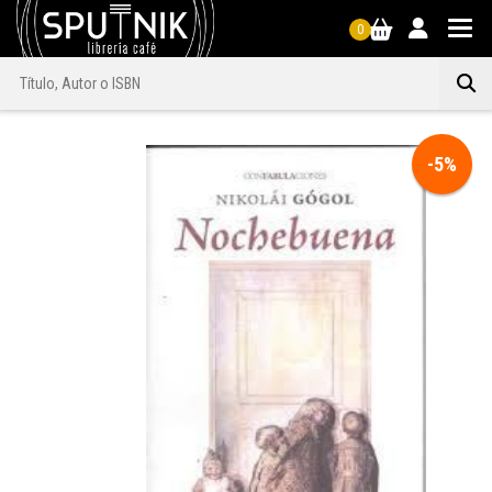
0
-5%