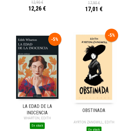
12,90 €
17,90 €
12,26 €
17,01 €
-5%
-5%
LA EDAD DE LA
OBSTINADA
INOCENCIA
WHARTON, EDITH
AYRTON ZANGWILL, EDITH
En stock
En stock