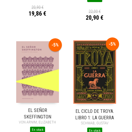
20,90 €
22,00 €
19,86 €
20,90 €
-5%
-5%
EL SEÑOR
EL CICLO DE TROYA.
SKEFFINGTON
LIBRO 1: LA GUERRA
VON ARNIM, ELIZABETH
SCHWAB, GUSTAV
En stock
En stock