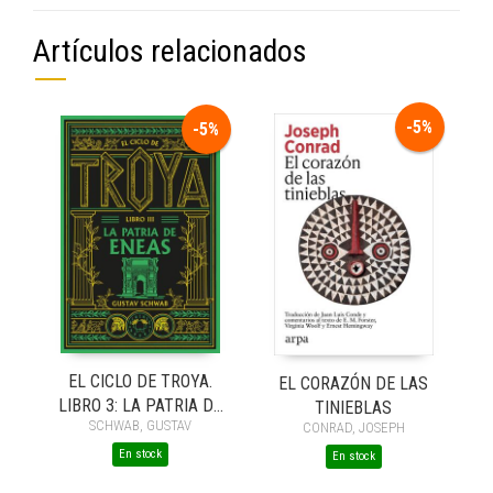
Artículos relacionados
-5%
-5%
EL CICLO DE TROYA.
EL CORAZÓN DE LAS
LIBRO 3: LA PATRIA DE
TINIEBLAS
SCHWAB, GUSTAV
ENEAS
CONRAD, JOSEPH
En stock
En stock