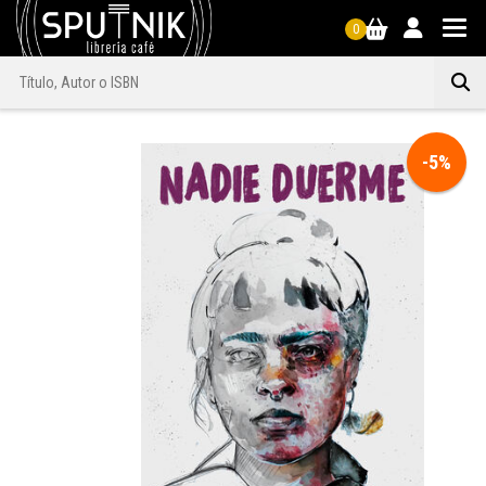
0
-5%