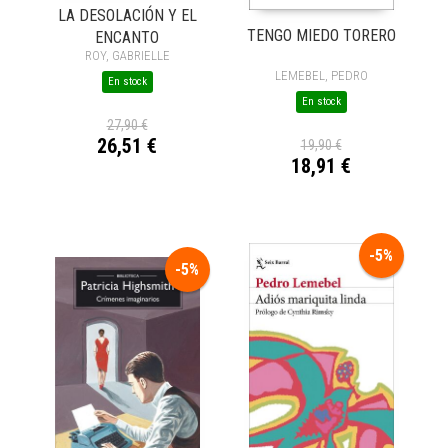
LA DESOLACIÓN Y EL
TENGO MIEDO TORERO
ENCANTO
ROY, GABRIELLE
LEMEBEL, PEDRO
En stock
En stock
27,90 €
26,51 €
19,90 €
18,91 €
-5%
-5%