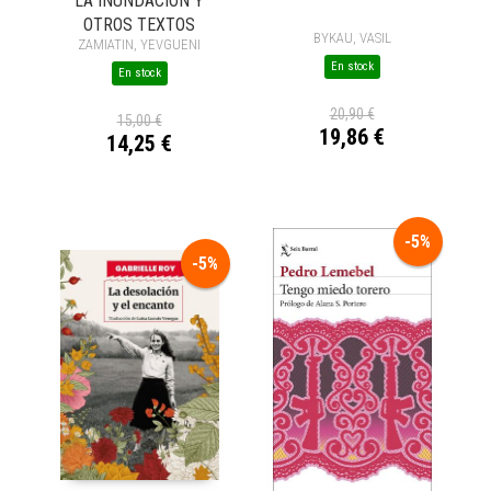
LA INUNDACIÓN Y
OTROS TEXTOS
BYKAU, VASIL
ZAMIATIN, YEVGUENI
En stock
En stock
20,90 €
15,00 €
19,86 €
14,25 €
-5%
-5%