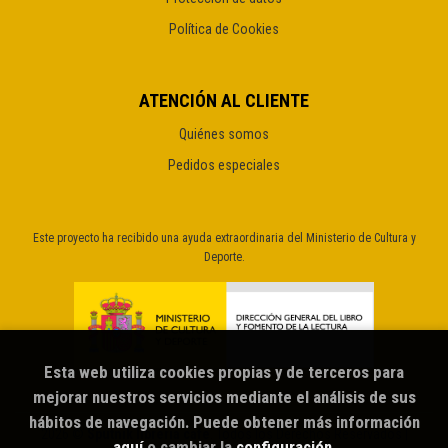
Política de Cookies
ATENCIÓN AL CLIENTE
Quiénes somos
Pedidos especiales
Este proyecto ha recibido una ayuda extraordinaria del Ministerio de Cultura y
Deporte.
Esta web utiliza cookies propias y de terceros para
mejorar nuestros servicios mediante el análisis de sus
hábitos de navegación. Puede obtener más información
2026 ©
Sputnik librería café
. Todos los Derechos Reservados |
aquí
o cambiar la
configuración
.