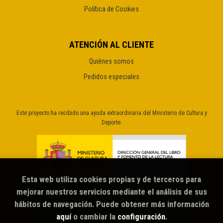
Política de Cookies
ATENCIÓN AL CLIENTE
Quiénes somos
Pedidos especiales
Este proyecto ha recibido una ayuda extraordinaria del Ministerio de Cultura y
Deporte.
Esta web utiliza cookies propias y de terceros para
mejorar nuestros servicios mediante el análisis de sus
hábitos de navegación. Puede obtener más información
2026 ©
Sputnik librería café
. Todos los Derechos Reservados |
aquí
o cambiar la
configuración
.
Grupo Trevenque