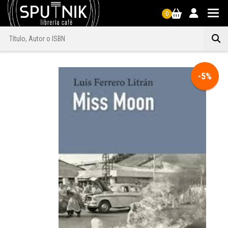
0
-5%