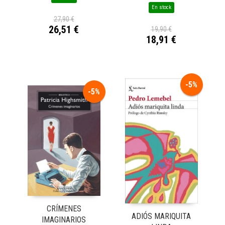
En stock
27,90 €
26,51 €
19,90 €
18,91 €
-5%
-5%
CRÍMENES
ADIÓS MARIQUITA
IMAGINARIOS