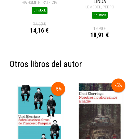
LINDA
HIGHSMITH, PATRICIA
LEMEBEL, PEDRO
En stock
En stock
14,90 €
19,90 €
14,16 €
18,91 €
Otros libros del autor
-5%
-5%