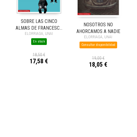
SOBRE LAS CINCO
NOSOTROS NO
ALMAS DE FRANCESCO
AHORCAMOS A NADIE
ELORRIAGA, UNAI
PASQUALE
ELORRIAGA, UNAI
En stock
Consultar disponibilidad
18,50 €
19,00 €
17,58 €
18,05 €