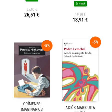
En stock
27,90 €
26,51 €
19,90 €
18,91 €
-5%
-5%
CRÍMENES
ADIÓS MARIQUITA
IMAGINARIOS