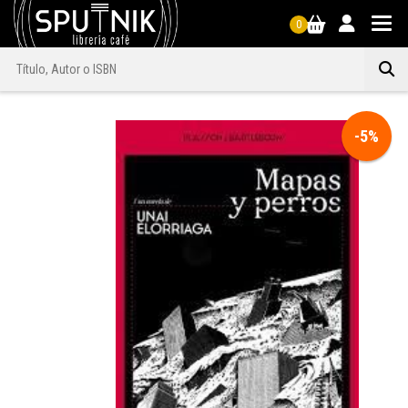
0
-5%