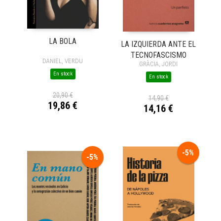
LA BOLA
LA IZQUIERDA ANTE EL
TECNOFASCISMO
DANIEL, VERDU
GRÀCIA, JORDI
En stock
En stock
20,90 €
14,90 €
19,86 €
14,16 €
-5%
-5%