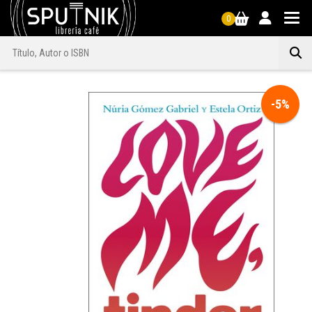
0
-5%