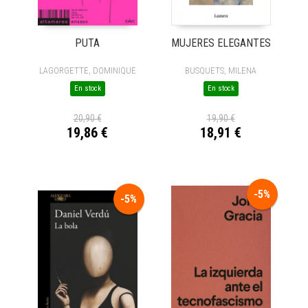
PUTA
MUJERES ELEGANTES
LAGORGETTE, DOMINIQUE
BUSQUETS, MILENA
En stock
En stock
20,90 €
19,90 €
19,86 €
18,91 €
-5%
-5%