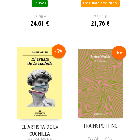
En stock
Consultar disponibilidad
25,90 €
22,90 €
24,61 €
21,76 €
-5%
-5%
TRAINSPOTTING
EL ARTISTA DE LA
CUCHILLA
WELSH, IRVINE
WELSH, IRVINE