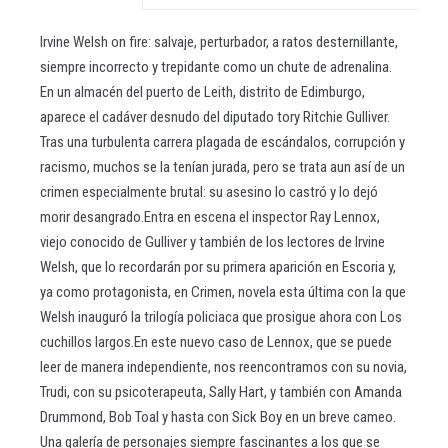
Irvine Welsh on fire: salvaje, perturbador, a ratos desternillante,
siempre incorrecto y trepidante como un chute de adrenalina.
En un almacén del puerto de Leith, distrito de Edimburgo,
aparece el cadáver desnudo del diputado tory Ritchie Gulliver.
Tras una turbulenta carrera plagada de escándalos, corrupción y
racismo, muchos se la tenían jurada, pero se trata aun así de un
crimen especialmente brutal: su asesino lo castró y lo dejó
morir desangrado.Entra en escena el inspector Ray Lennox,
viejo conocido de Gulliver y también de los lectores de Irvine
Welsh, que lo recordarán por su primera aparición en Escoria y,
ya como protagonista, en Crimen, novela esta última con la que
Welsh inauguró la trilogía policiaca que prosigue ahora con Los
cuchillos largos.En este nuevo caso de Lennox, que se puede
leer de manera independiente, nos reencontramos con su novia,
Trudi, con su psicoterapeuta, Sally Hart, y también con Amanda
Drummond, Bob Toal y hasta con Sick Boy en un breve cameo.
Una galería de personajes siempre fascinantes a los que se