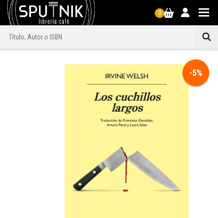
0
-5%