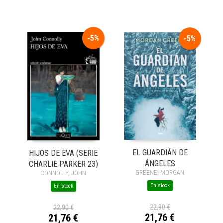
-5%
-5%
EL GUARDIÁN DE
HIJOS DE EVA (SERIE
ÁNGELES
CHARLIE PARKER 23)
GREENE, MORGAN
CONNOLLY, JOHN
En stock
En stock
22,90 €
22,90 €
21,76 €
21,76 €