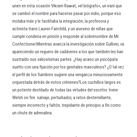
unen en esta ocasión Vikram Rawat, «el biógrafo», un iraní que
se cambió el nombre para hacerse pasar por indio, porque eso
molaba más y le facilitaba la integración; la profesora y
activista trans Lauren Fairchild, y un asesino de niñas que
cumple condena en prisión y responde al sobrenombre de Mr.
Confectioner.Mientras avanza la investigación sobre Gulliver, va
apareciendo un reguero de cadáveres a los que también les han
sustraído sus valiosísimas partes. ¿Hay acaso un psicópata
suelto con una fijación por los genitales masculinos? ¿O tal vez
el perfil de los fiambres sugiere una venganza minuciosamente
orquestada detrás de estos crímenes?Los cuchillos largos es
un potente destilado de todas las virtudes del escritor. Irvine
Welsh on fire: salvaje, perturbador, a ratos desternillante,
siempre incorrecto y faltón, trepidante de principio a fin como
un chute de adrenalina.