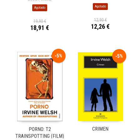
Agotado
Agotado
12,90 €
19,90 €
12,26 €
18,91 €
-5%
-5%
CRIMEN
PORNO: T2
TRAINSPOTTING (FILM)