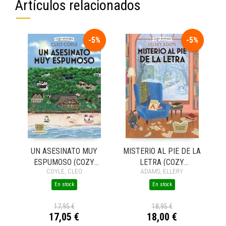
Artículos relacionados
-5%
-5%
UN ASESINATO MUY
MISTERIO AL PIE DE LA
ESPUMOSO (COZY
LETRA (COZY
COYLE, CLEO
ADAMS, ELLERY
MYSTERY)
MYSTERY)
En stock
En stock
17,95 €
18,95 €
17,05 €
18,00 €