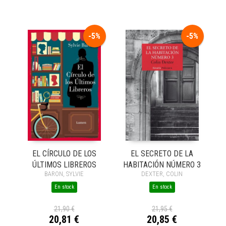
-5%
-5%
EL SECRETO DE LA
EL CÍRCULO DE LOS
HABITACIÓN NÚMERO 3
ÚLTIMOS LIBREROS
DEXTER, COLIN
BARON, SYLVIE
En stock
En stock
21,95 €
21,90 €
20,85 €
20,81 €