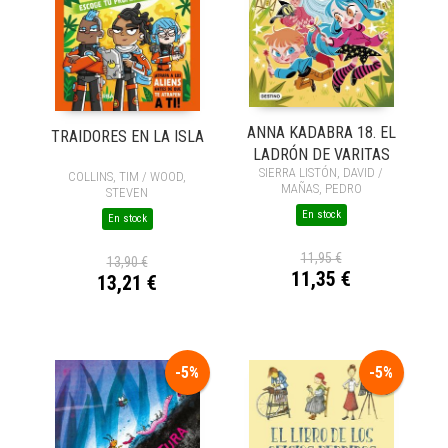
ANNA KADABRA 18. EL
TRAIDORES EN LA ISLA
LADRÓN DE VARITAS
SIERRA LISTÓN, DAVID /
COLLINS, TIM / WOOD,
MAÑAS, PEDRO
STEVEN
En stock
En stock
11,95 €
13,90 €
11,35 €
13,21 €
-5%
-5%