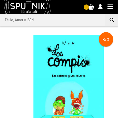
0
-5%