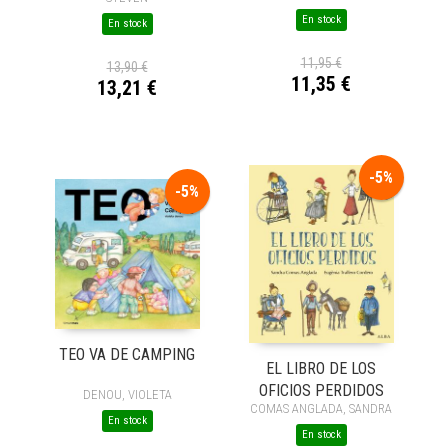
En stock
En stock
11,95 €
13,90 €
11,35 €
13,21 €
-5%
-5%
TEO VA DE CAMPING
EL LIBRO DE LOS
OFICIOS PERDIDOS
DENOU, VIOLETA
COMAS ANGLADA, SANDRA
En stock
En stock