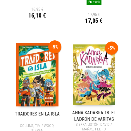
En stock
16,95 €
16,10 €
17,95 €
17,05 €
-5%
-5%
ANNA KADABRA 18. EL
TRAIDORES EN LA ISLA
LADRÓN DE VARITAS
SIERRA LISTÓN, DAVID /
COLLINS, TIM / WOOD,
MAÑAS, PEDRO
STEVEN