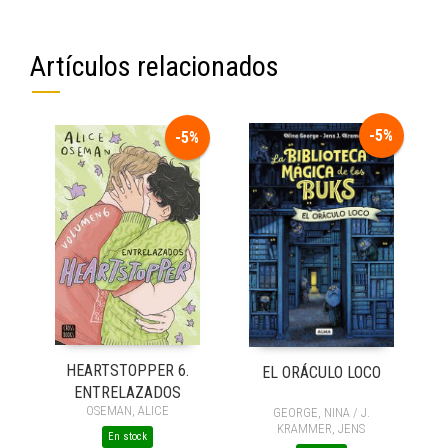
Artículos relacionados
-5%
-5%
HEARTSTOPPER 6.
EL ORÁCULO LOCO
ENTRELAZADOS
OSEMAN, ALICE
GEORGE, NINA / J.
KRAMMER, JENS
En stock