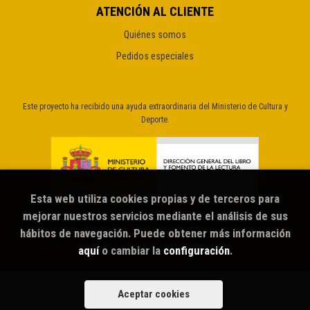
ATENCIÓN AL CLIENTE
Quiénes somos
Pedidos especiales
Este proyecto ha recibido una ayuda extraordinaria del Ministerio de Cultura y
Deporte.
Esta web utiliza cookies propias y de terceros para
mejorar nuestros servicios mediante el análisis de sus
hábitos de navegación. Puede obtener más información
2026 ©
Sputnik librería café
. Todos los Derechos Reservados |
aquí
o cambiar la
configuración
.
Grupo Trevenque
Aceptar cookies