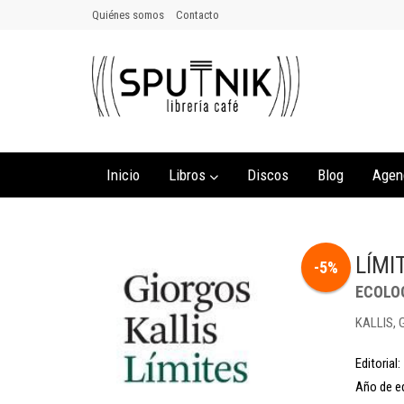
Quiénes somos
Contacto
Inicio
Libros
Discos
Blog
Agen
LÍMI
-5%
ECOLOG
KALLIS,
Editorial:
Año de ed