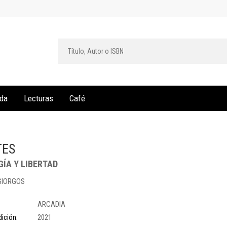
da
Lecturas
Café
TES
ÍA Y LIBERTAD
 GIORGOS
ARCADIA
ición:
2021