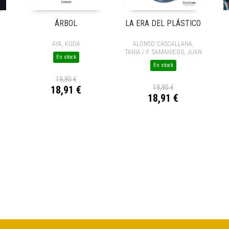
ÁRBOL
LA ERA DEL PLÁSTICO
AYA, KODA
ALONSO CASCALLANA,
TANIA / F. SAMANIEGO, JUAN
En stock
En stock
19,90 €
19,90 €
18,91 €
18,91 €