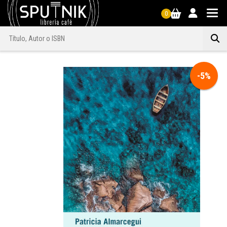
0
-5%