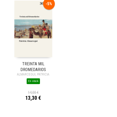
-5%
TREINTA MIL
DROMEDARIOS
ALMARCEGUI, PATRICIA
En stock
14,00 €
13,30 €