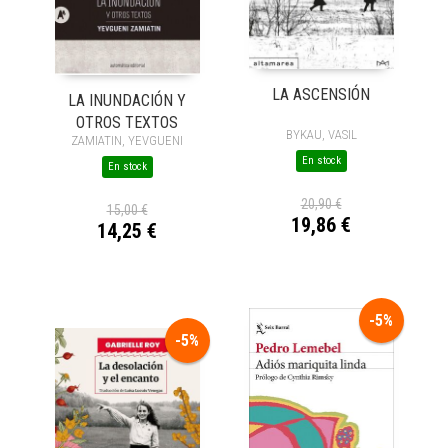
LA ASCENSIÓN
LA INUNDACIÓN Y
OTROS TEXTOS
BYKAU, VASIL
ZAMIATIN, YEVGUENI
En stock
En stock
20,90 €
15,00 €
19,86 €
14,25 €
-5%
-5%