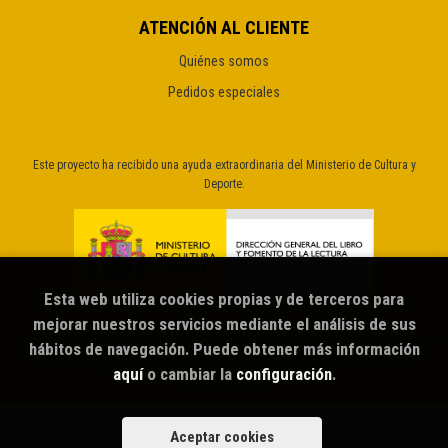
ATENCIÓN AL CLIENTE
Quiénes somos
Pedidos especiales
Este proyecto ha recibido una ayuda extraordinaria del Ministerio de Cultura y
Deporte.
Esta web utiliza cookies propias y de terceros para
mejorar nuestros servicios mediante el análisis de sus
hábitos de navegación. Puede obtener más información
2026 ©
Sputnik librería café
. Todos los Derechos Reservados |
aquí
o cambiar la
configuración
.
Grupo Trevenque
Aceptar cookies