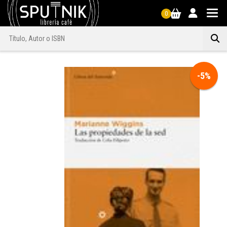
0
-5%