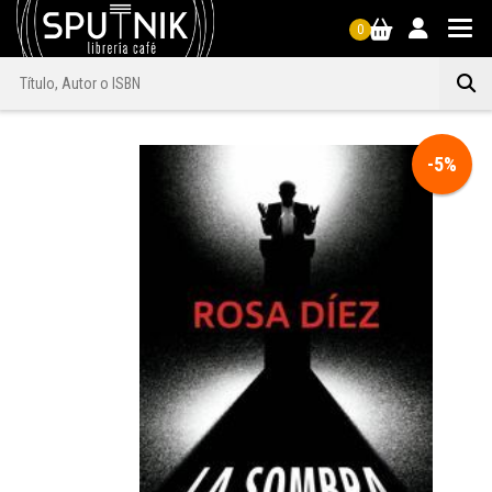
0
-5%