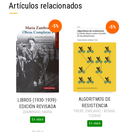
Artículos relacionados
-5%
-5%
ALGORITMOS DE
LIBROS (1930-1939)-
RESISTENCIA
EDICIÓN REVISADA
TRERÉ, EMILIANO / BONINI,
ZAMBRANO, MARÍA
TIZIANO
En stock
En stock