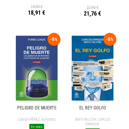
19,90 €
22,90 €
18,91 €
21,76 €
-5%
-5%
PELIGRO DE MUERTE
EL REY GOLFO
LOAIZA PÉREZ, ALFONSO
BAYO FALCÓN, CARLOS
ENRIQUE
En stock