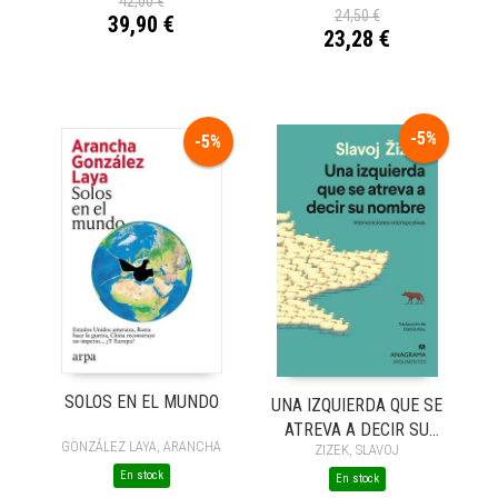
42,00 €
24,50 €
39,90 €
23,28 €
-5%
-5%
SOLOS EN EL MUNDO
UNA IZQUIERDA QUE SE
ATREVA A DECIR SU
GONZÁLEZ LAYA, ARANCHA
ZIZEK, SLAVOJ
NOMBRE
En stock
En stock