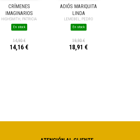
CRÍMENES
ADIÓS MARIQUITA
IMAGINARIOS
LINDA
HIGHSMITH, PATRICIA
LEMEBEL, PEDRO
En stock
En stock
14,90 €
19,90 €
14,16 €
18,91 €