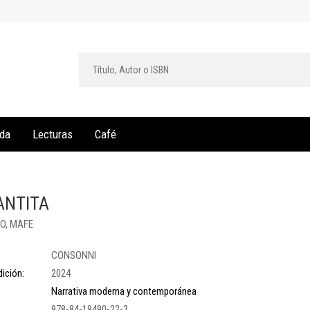
da
Lecturas
Café
ANTITA
O, MAFE
CONSONNI
ición:
2024
Narrativa moderna y contemporánea
978-84-19490-22-3