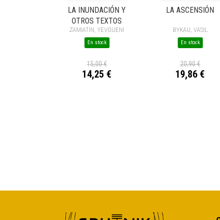
LA INUNDACIÓN Y
LA ASCENSIÓN
OTROS TEXTOS
ZAMIATIN, YEVGUENI
BYKAU, VASIL
En stock
En stock
15,00 €
20,90 €
14,25 €
19,86 €