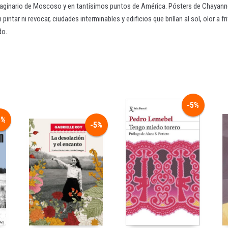
ginario de Moscoso y en tantísimos puntos de América. Pósters de Chayanne y
intar ni revocar, ciudades interminables y edificios que brillan al sol, olor a fr
do.
-5%
5%
-5%