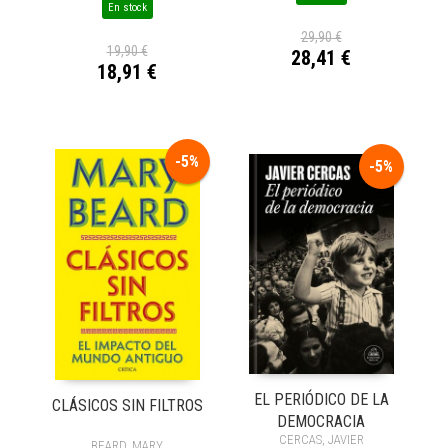
En stock
29,90 €
19,90 €
28,41 €
18,91 €
-5%
-5%
EL PERIÓDICO DE LA
CLÁSICOS SIN FILTROS
DEMOCRACIA
CERCAS, JAVIER
BEARD, MARY