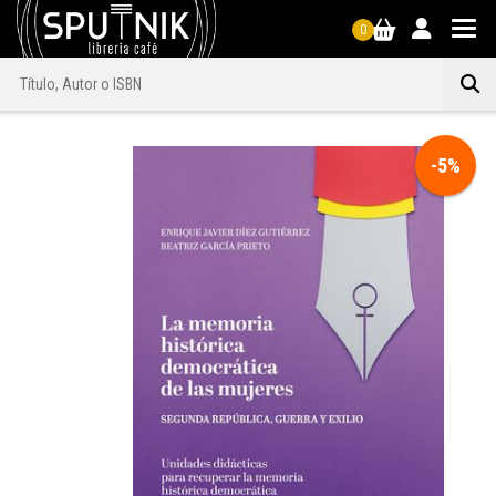
0
-5%