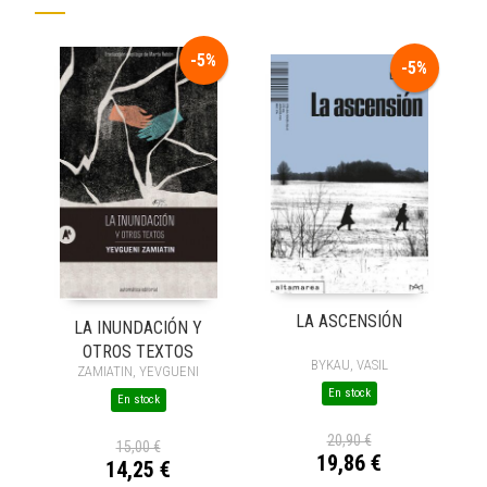
-5%
-5%
LA ASCENSIÓN
LA INUNDACIÓN Y
OTROS TEXTOS
BYKAU, VASIL
ZAMIATIN, YEVGUENI
En stock
En stock
20,90 €
15,00 €
19,86 €
14,25 €