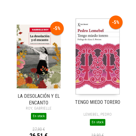
-5%
-5%
LA DESOLACIÓN Y EL
TENGO MIEDO TORERO
ENCANTO
ROY, GABRIELLE
LEMEBEL, PEDRO
En stock
En stock
27,90 €
26,51 €
19,90 €