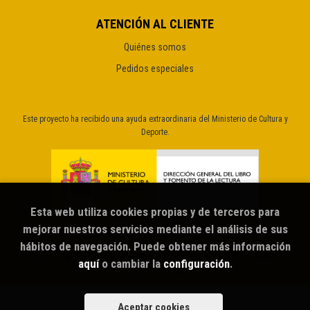
ATENCIÓN AL CLIENTE
Quiénes somos
Pedidos especiales
Este proyecto ha recibido una ayuda extraordinaria del Ministerio de Cultura y
Deporte.
Esta web utiliza cookies propias y de terceros para
mejorar nuestros servicios mediante el análisis de sus
hábitos de navegación. Puede obtener más información
2026 ©
Sputnik librería café
. Todos los Derechos Reservados |
aquí
o cambiar la
configuración
.
Grupo Trevenque
Aceptar cookies