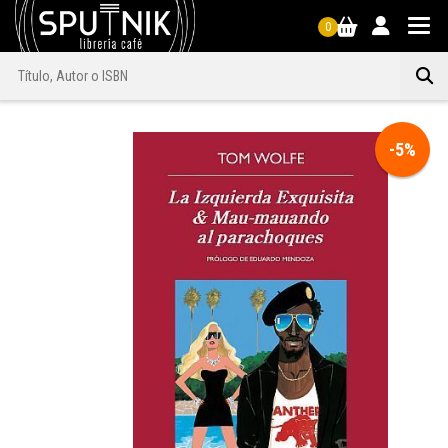
0
-5%