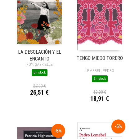
LA DESOLACIÓN Y EL
TENGO MIEDO TORERO
ENCANTO
ROY, GABRIELLE
LEMEBEL, PEDRO
En stock
En stock
27,90 €
26,51 €
19,90 €
18,91 €
-5%
-5%