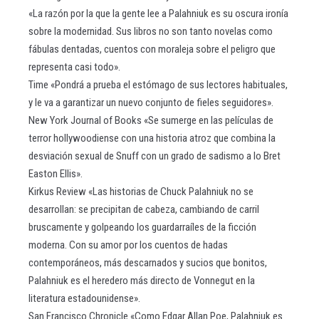
«La razón por la que la gente lee a Palahniuk es su oscura ironía
sobre la modernidad. Sus libros no son tanto novelas como
fábulas dentadas, cuentos con moraleja sobre el peligro que
representa casi todo».
Time «Pondrá a prueba el estómago de sus lectores habituales,
y le va a garantizar un nuevo conjunto de fieles seguidores».
New York Journal of Books «Se sumerge en las películas de
terror hollywoodiense con una historia atroz que combina la
desviación sexual de Snuff con un grado de sadismo a lo Bret
Easton Ellis».
Kirkus Review «Las historias de Chuck Palahniuk no se
desarrollan: se precipitan de cabeza, cambiando de carril
bruscamente y golpeando los guardarraíles de la ficción
moderna. Con su amor por los cuentos de hadas
contemporáneos, más descarnados y sucios que bonitos,
Palahniuk es el heredero más directo de Vonnegut en la
literatura estadounidense».
San Francisco Chronicle «Como Edgar Allan Poe, Palahniuk es