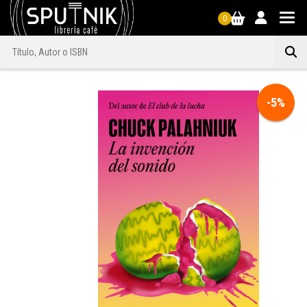
0
-5%