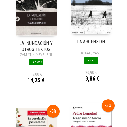
LA ASCENSIÓN
LA INUNDACIÓN Y
OTROS TEXTOS
BYKAU, VASIL
ZAMIATIN, YEVGUENI
En stock
En stock
20,90 €
15,00 €
19,86 €
14,25 €
-5%
-5%