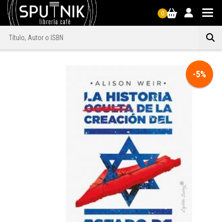
0
-5%