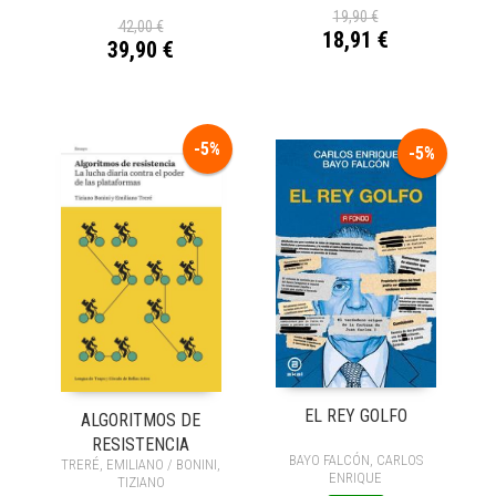
19,90 €
42,00 €
18,91 €
39,90 €
-5%
-5%
EL REY GOLFO
ALGORITMOS DE
RESISTENCIA
BAYO FALCÓN, CARLOS
TRERÉ, EMILIANO / BONINI,
ENRIQUE
TIZIANO