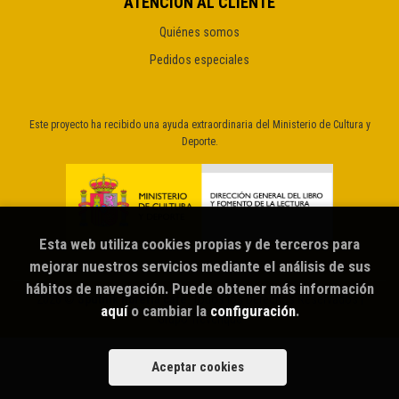
ATENCIÓN AL CLIENTE
Quiénes somos
Pedidos especiales
Este proyecto ha recibido una ayuda extraordinaria del Ministerio de Cultura y
Deporte.
Esta web utiliza cookies propias y de terceros para
mejorar nuestros servicios mediante el análisis de sus
hábitos de navegación. Puede obtener más información
2026 ©
Sputnik librería café
. Todos los Derechos Reservados |
aquí
o cambiar la
configuración
.
Grupo Trevenque
Aceptar cookies