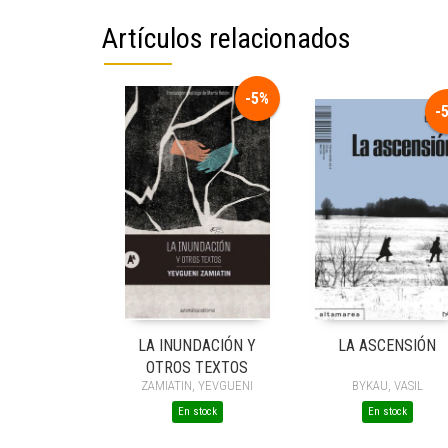
Artículos relacionados
-5%
-
LA INUNDACIÓN Y
LA ASCENSIÓN
OTROS TEXTOS
ZAMIATIN, YEVGUENI
BYKAU, VASIL
En stock
En stock