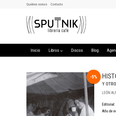
Quiénes somos
Contacto
Inicio
Libros
Discos
Blog
Agen
HIST
-5%
Y OTR
LEÓN AL
Editorial:
Año de ed