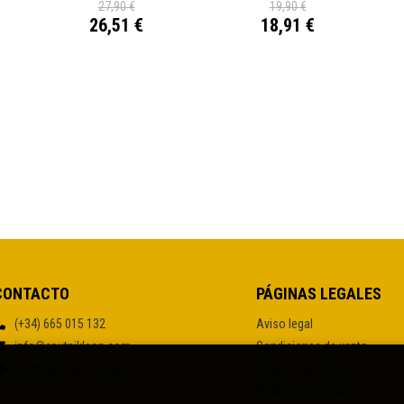
27,90 €
19,90 €
26,51 €
18,91 €
CONTACTO
PÁGINAS LEGALES
(+34) 665 015 132
Aviso legal
info@sputnikleon.com
Condiciones de venta
Formulario de contacto
Protección de datos
Política de Cookies