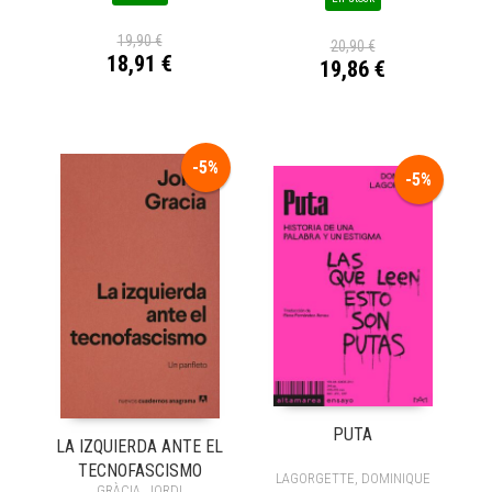
19,90 €
20,90 €
18,91 €
19,86 €
-5%
-5%
PUTA
LA IZQUIERDA ANTE EL
TECNOFASCISMO
LAGORGETTE, DOMINIQUE
GRÀCIA, JORDI