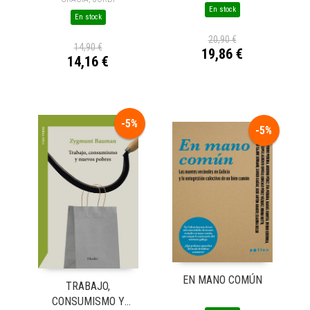
En stock
En stock
20,90 €
14,90 €
19,86 €
14,16 €
-5%
-5%
EN MANO COMÚN
TRABAJO,
CONSUMISMO Y