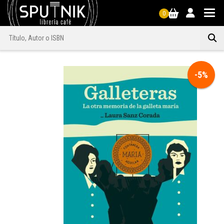
0
-5%