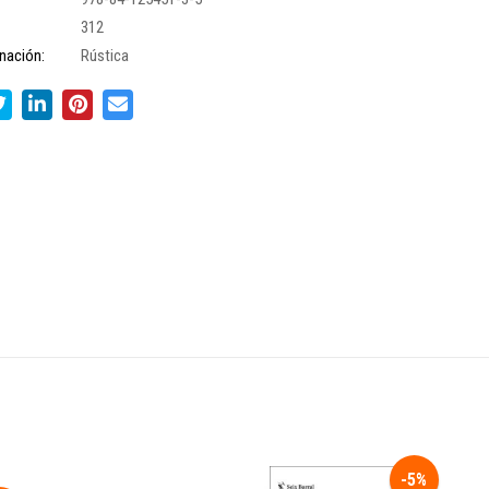
312
nación:
Rústica
-5%