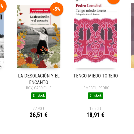
5%
-5%
LA DESOLACIÓN Y EL
TENGO MIEDO TORERO
ENCANTO
ROY, GABRIELLE
LEMEBEL, PEDRO
En stock
En stock
27,90 €
19,90 €
26,51 €
18,91 €