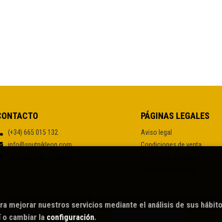
CONTACTO
PÁGINAS LEGALES
(+34) 665 015 132
Aviso legal
info@sputnikleon.com
Condiciones de venta
Formulario de contacto
Protección de datos
Política de Cookies
Este proyecto ha recibido una ayuda extraordinaria del Ministerio de Cultura y Deporte.
ra mejorar nuestros servicios mediante el análisis de sus hábit
í
o cambiar la
configuración
.