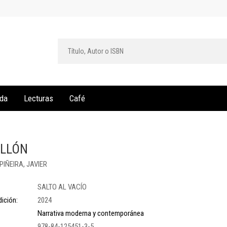
da
Lecturas
Café
ALLÓN
IÑEIRA, JAVIER
SALTO AL VACÍO
ición:
2024
Narrativa moderna y contemporánea
978-84-125451-3-5