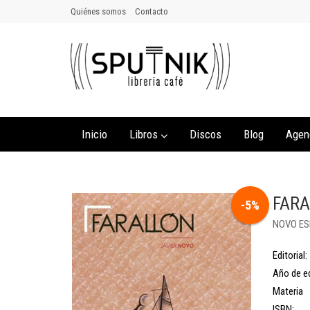
Quiénes somos
Contacto
Inicio
Libros
Discos
Blog
Agen
FAR
-5%
NOVO ESP
Editorial:
Año de ed
Materia
ISBN: