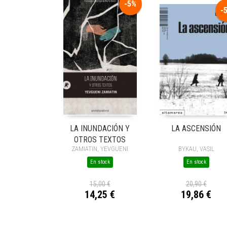
-5%
-
LA INUNDACIÓN Y
LA ASCENSIÓN
OTROS TEXTOS
ZAMIATIN, YEVGUENI
BYKAU, VASIL
En stock
En stock
15,00 €
20,90 €
14,25 €
19,86 €