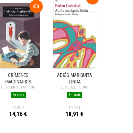
-5%
CRÍMENES
ADIÓS MARIQUITA
IMAGINARIOS
LINDA
HIGHSMITH, PATRICIA
LEMEBEL, PEDRO
En stock
En stock
14,90 €
19,90 €
14,16 €
18,91 €