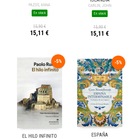
PAZOS, ANNA
CARLIN, JOHN
En stock
En stock
15,90 €
15,90 €
15,11 €
15,11 €
-5%
-5%
ESPAÑA
EL HILO INFINITO