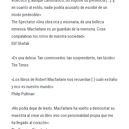
ecléctico y, aunque carismático, no impone su presencia [...]; y,
en cuanto al estilo, nadie podría acusarlo de escribir de un
modo predecible».
The Spectator «Una obra rica y visionaria, de una belleza
inmensa. Macfarlane es un guardián de la memoria. Cose
conpalabras los rotos de nuestra sociedad».
Elif Shafak
«Es una delicia. Tan conmovedor, tan sorprendente, tan lúcido».
The Times
«Los libros de Robert Macfarlane nos recuerdan [ ] cuán extraño
y rico es nuestro mundo».
Philip Pullman
«No podía dejar de leerlo. Macfarlane ha vuelto a demostrar su
maestría al crear un libro vivo con personalidad propia que me
ha llegado al corazón».