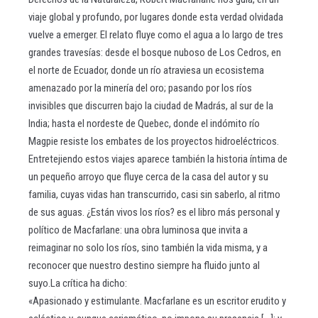
viaje global y profundo, por lugares donde esta verdad olvidada
vuelve a emerger. El relato fluye como el agua a lo largo de tres
grandes travesías: desde el bosque nuboso de Los Cedros, en
el norte de Ecuador, donde un río atraviesa un ecosistema
amenazado por la minería del oro; pasando por los ríos
invisibles que discurren bajo la ciudad de Madrás, al sur de la
India; hasta el nordeste de Quebec, donde el indómito río
Magpie resiste los embates de los proyectos hidroeléctricos.
Entretejiendo estos viajes aparece también la historia íntima de
un pequeño arroyo que fluye cerca de la casa del autor y su
familia, cuyas vidas han transcurrido, casi sin saberlo, al ritmo
de sus aguas. ¿Están vivos los ríos? es el libro más personal y
político de Macfarlane: una obra luminosa que invita a
reimaginar no solo los ríos, sino también la vida misma, y a
reconocer que nuestro destino siempre ha fluido junto al
suyo.La crítica ha dicho:
«Apasionado y estimulante. Macfarlane es un escritor erudito y