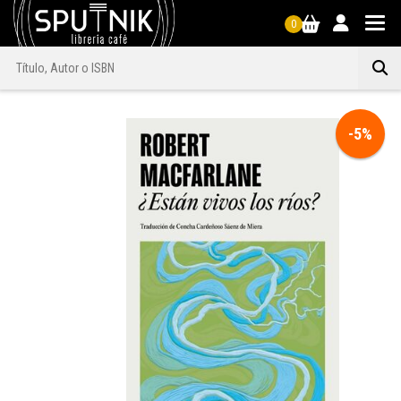
0
-5%