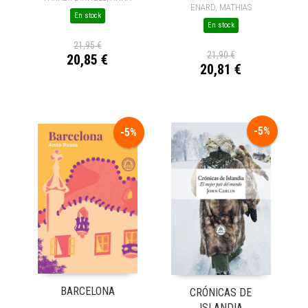
ENARD, MATHIAS
En stock
En stock
21,95 €
21,90 €
20,85 €
20,81 €
-5%
-5%
BARCELONA
CRÓNICAS DE
ISLANDIA