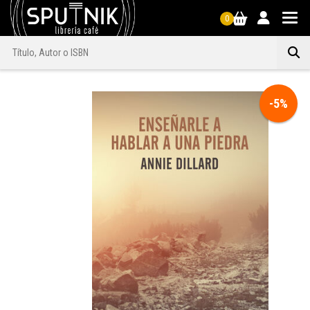
0
-5%