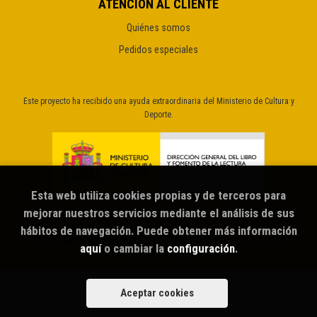
ATENCIÓN AL CLIENTE
Quiénes somos
Pedidos especiales
Este proyecto ha recibido una ayuda extraordinaria del Ministerio de Cultura y
Deporte.
Esta web utiliza cookies propias y de terceros para
mejorar nuestros servicios mediante el análisis de sus
hábitos de navegación. Puede obtener más información
2026 ©
Sputnik librería café
. Todos los Derechos Reservados |
aquí
o cambiar la
configuración
.
Grupo Trevenque
Aceptar cookies