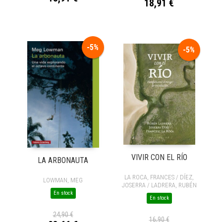
18,91 €
-5%
-5%
VIVIR CON EL RÍO
LA ARBONAUTA
LA ROCA, FRANCES / DÍEZ,
LOWMAN, MEG
JOSERRA / LADRERA, RUBÉN
En stock
En stock
24,90 €
16,90 €