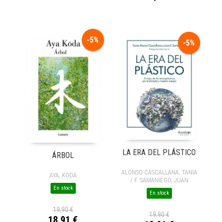
-5%
-5%
LA ERA DEL PLÁSTICO
ÁRBOL
ALONSO CASCALLANA, TANIA
AYA, KODA
/ F. SAMANIEGO, JUAN
En stock
En stock
19,90 €
19,90 €
18,91 €