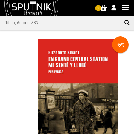
0
-5%