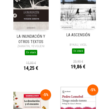
LA ASCENSIÓN
LA INUNDACIÓN Y
OTROS TEXTOS
BYKAU, VASIL
ZAMIATIN, YEVGUENI
En stock
En stock
20,90 €
15,00 €
19,86 €
14,25 €
-5%
-5%