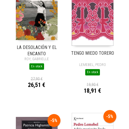
LA DESOLACIÓN Y EL
TENGO MIEDO TORERO
ENCANTO
ROY, GABRIELLE
LEMEBEL, PEDRO
En stock
En stock
27,90 €
26,51 €
19,90 €
18,91 €
-5%
-5%