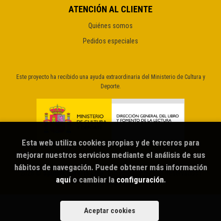
ATENCIÓN AL CLIENTE
Quiénes somos
Pedidos especiales
Este proyecto ha recibido una ayuda extraordinaria del Ministerio de Cultura y
Deporte.
Esta web utiliza cookies propias y de terceros para
mejorar nuestros servicios mediante el análisis de sus
hábitos de navegación. Puede obtener más información
2026 ©
Sputnik librería café
. Todos los Derechos Reservados |
aquí
o cambiar la
configuración
.
Grupo Trevenque
Aceptar cookies