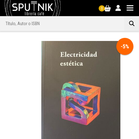
0
-5%