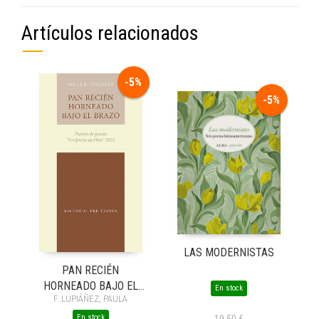
Artículos relacionados
-5%
-5%
LAS MODERNISTAS
PAN RECIÉN
HORNEADO BAJO EL
En stock
F. LUPIÁÑEZ, PAULA
BRAZO
En stock
19,50 €