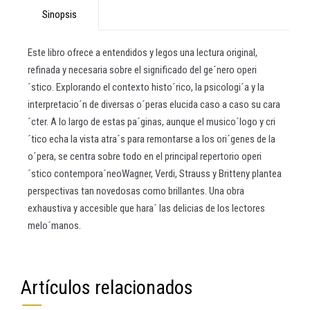
Sinopsis
Este libro ofrece a entendidos y legos una lectura original,
refinada y necesaria sobre el significado del ge´nero operi
´stico. Explorando el contexto histo´rico, la psicologi´a y la
interpretacio´n de diversas o´peras elucida caso a caso su cara
´cter. A lo largo de estas pa´ginas, aunque el musico´logo y cri
´tico echa la vista atra´s para remontarse a los ori´genes de la
o´pera, se centra sobre todo en el principal repertorio operi
´stico contempora´neoWagner, Verdi, Strauss y Britteny plantea
perspectivas tan novedosas como brillantes. Una obra
exhaustiva y accesible que hara´ las delicias de los lectores
melo´manos.
Artículos relacionados