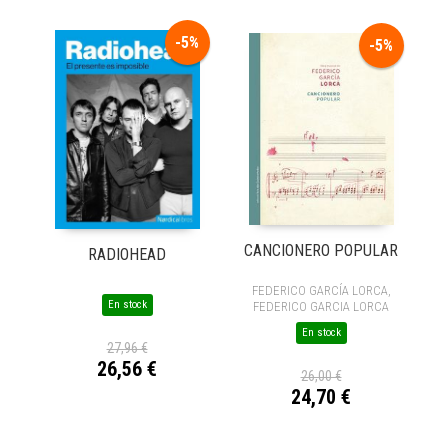
-5%
-5%
CANCIONERO POPULAR
RADIOHEAD
FEDERICO GARCÍA LORCA,
En stock
FEDERICO GARCIA LORCA
En stock
27,96 €
26,56 €
26,00 €
24,70 €