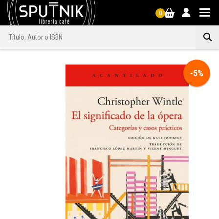
0
-5%