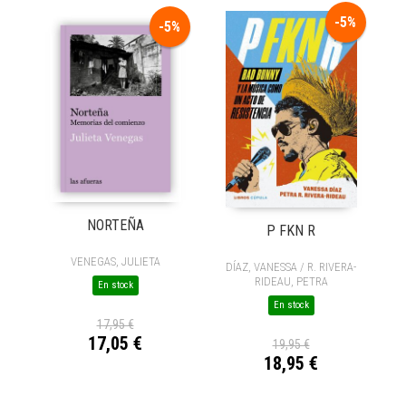
-5%
-5%
NORTEÑA
P FKN R
VENEGAS, JULIETA
DÍAZ, VANESSA / R. RIVERA-
RIDEAU, PETRA
En stock
En stock
17,95 €
17,05 €
19,95 €
18,95 €