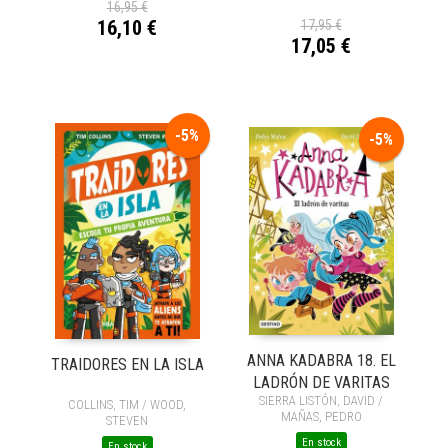
16,95 €
16,10 €
17,95 €
17,05 €
-5%
-5%
ANNA KADABRA 18. EL
TRAIDORES EN LA ISLA
LADRÓN DE VARITAS
SIERRA LISTÓN, DAVID /
COLLINS, TIM / WOOD,
MAÑAS, PEDRO
STEVEN
En stock
En stock