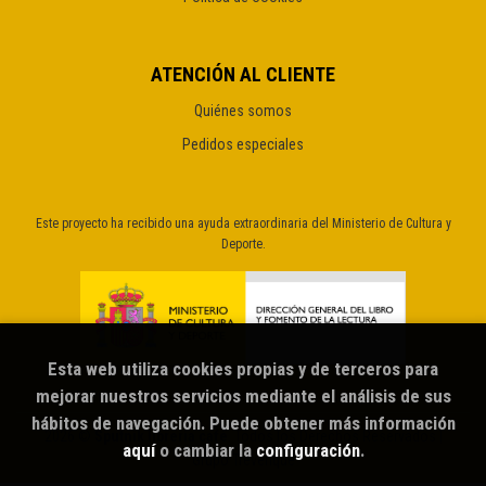
ATENCIÓN AL CLIENTE
Quiénes somos
Pedidos especiales
Este proyecto ha recibido una ayuda extraordinaria del Ministerio de Cultura y
Deporte.
Esta web utiliza cookies propias y de terceros para
mejorar nuestros servicios mediante el análisis de sus
hábitos de navegación. Puede obtener más información
2026 ©
Sputnik librería café
. Todos los Derechos Reservados |
aquí
o cambiar la
configuración
.
Grupo Trevenque