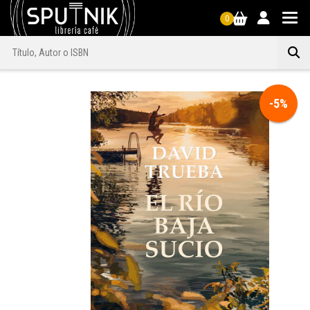
0
-5%