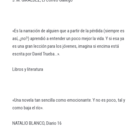
J. M. GIRÁLDEZ, El Correo Gallego
«Es la narración de alguien que a partir de la pérdida (siempre es
así, ¿no?) aprendió a entender un poco mejor la vida. Y si esa ya
es una gran lección para los jóvenes, imagina si encima está
escrita por David Trueba...».
Libros y literatura
«Una novela tan sencilla como emocionante. Y no es poco, tal y
como baja el río».
NATALIO BLANCO, Diario 16