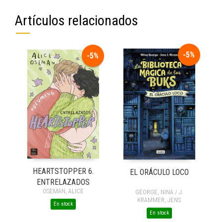
Artículos relacionados
-5%
-5%
HEARTSTOPPER 6.
EL ORÁCULO LOCO
ENTRELAZADOS
OSEMAN, ALICE
GEORGE, NINA / J.
KRAMMER, JENS
En stock
En stock