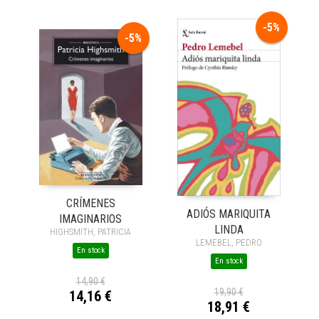
-5%
-5%
CRÍMENES
ADIÓS MARIQUITA
IMAGINARIOS
LINDA
HIGHSMITH, PATRICIA
LEMEBEL, PEDRO
En stock
En stock
14,90 €
19,90 €
14,16 €
18,91 €