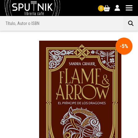
0
-5%