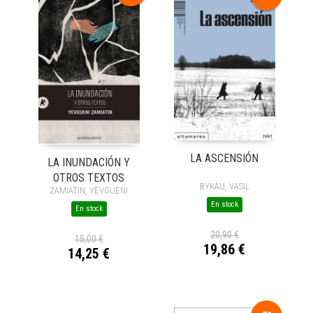
LA ASCENSIÓN
LA INUNDACIÓN Y
OTROS TEXTOS
BYKAU, VASIL
ZAMIATIN, YEVGUENI
En stock
En stock
20,90 €
15,00 €
19,86 €
14,25 €