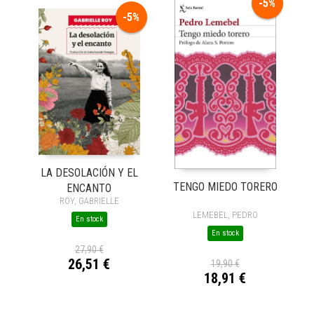
-5%
-5%
LA DESOLACIÓN Y EL
TENGO MIEDO TORERO
ENCANTO
ROY, GABRIELLE
LEMEBEL, PEDRO
En stock
En stock
27,90 €
26,51 €
19,90 €
18,91 €