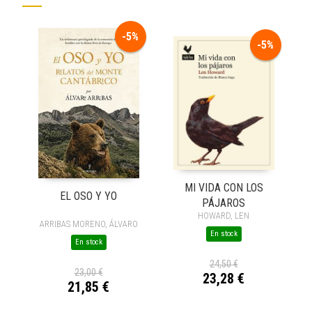
-5%
-5%
MI VIDA CON LOS
EL OSO Y YO
PÁJAROS
HOWARD, LEN
ARRIBAS MORENO, ÁLVARO
En stock
En stock
24,50 €
23,00 €
23,28 €
21,85 €