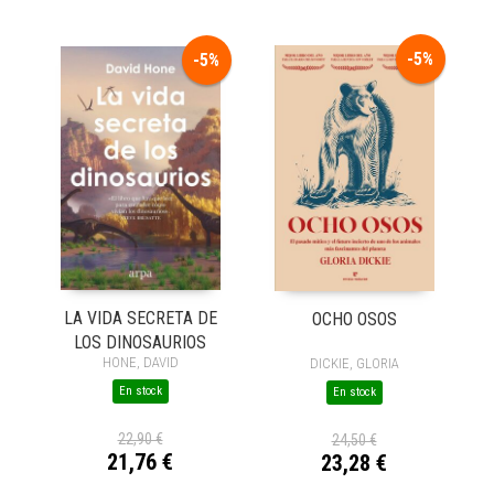
-5%
-5%
LA VIDA SECRETA DE
OCHO OSOS
LOS DINOSAURIOS
HONE, DAVID
DICKIE, GLORIA
En stock
En stock
22,90 €
24,50 €
21,76 €
23,28 €