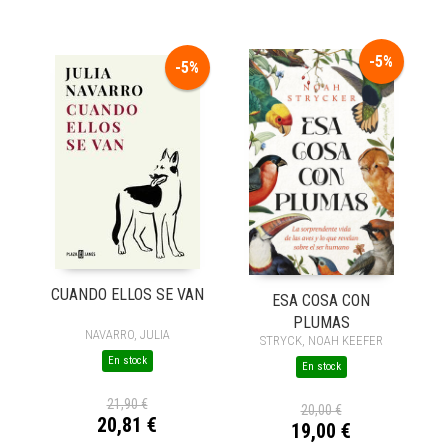
-5%
-5%
CUANDO ELLOS SE VAN
ESA COSA CON
PLUMAS
NAVARRO, JULIA
STRYCK, NOAH KEEFER
En stock
En stock
21,90 €
20,00 €
20,81 €
19,00 €