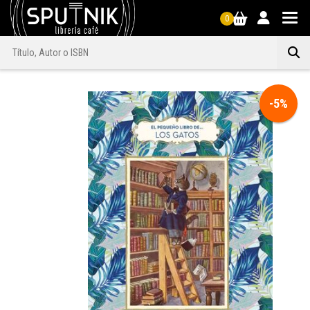
0
-5%