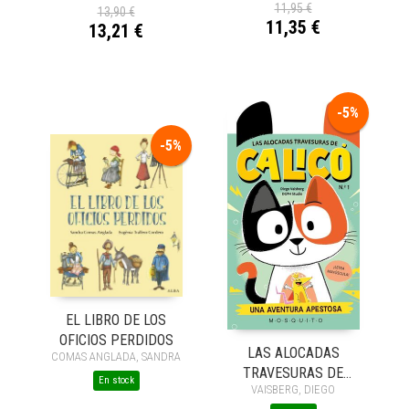
11,95 €
13,90 €
11,35 €
13,21 €
-5%
-5%
EL LIBRO DE LOS
OFICIOS PERDIDOS
LAS ALOCADAS
COMAS ANGLADA, SANDRA
TRAVESURAS DE
En stock
VAISBERG, DIEGO
CALICÓ (N1)