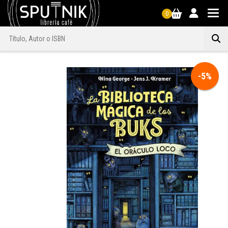
0
-5%