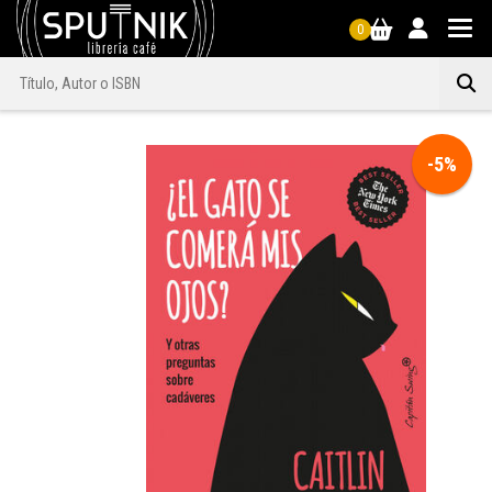
0
-5%