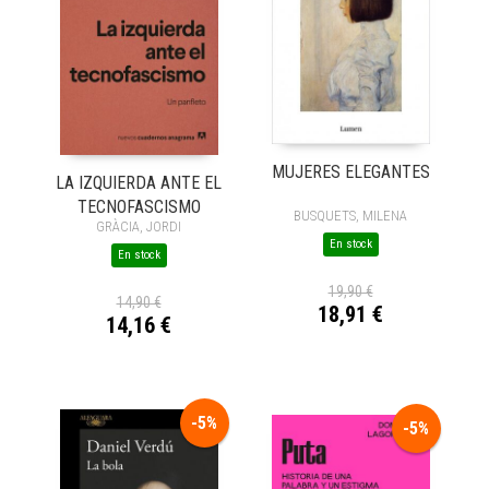
MUJERES ELEGANTES
LA IZQUIERDA ANTE EL
TECNOFASCISMO
BUSQUETS, MILENA
GRÀCIA, JORDI
En stock
En stock
19,90 €
14,90 €
18,91 €
14,16 €
-5%
-5%