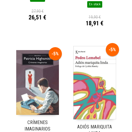
En stock
27,90 €
26,51 €
19,90 €
18,91 €
-5%
-5%
CRÍMENES
ADIÓS MARIQUITA
IMAGINARIOS