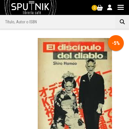
0
-5%