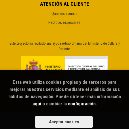
ATENCIÓN AL CLIENTE
Quiénes somos
Pedidos especiales
Este proyecto ha recibido una ayuda extraordinaria del Ministerio de Cultura y
Deporte.
Esta web utiliza cookies propias y de terceros para
mejorar nuestros servicios mediante el análisis de sus
hábitos de navegación. Puede obtener más información
2026 ©
Sputnik librería café
. Todos los Derechos Reservados |
aquí
o cambiar la
configuración
.
Grupo Trevenque
Aceptar cookies