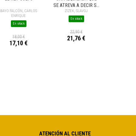
SE ATREVA A DECIR SU
BAYO FALCÓN, CARLOS
ZIZEK, SLAVOJ
NOMBRE
ENRIQUE
En stock
En stock
22,90 €
18,00 €
21,76 €
17,10 €
ATENCIÓN AL CLIENTE