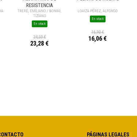
RESISTENCIA
HA
TRERÉ, EMILIANO / BONINI,
LOAIZA PÉREZ, ALFONSO
TIZIANO
En stock
En stock
16,90 €
24,50 €
16,06 €
23,28 €
CONTACTO
PÁGINAS LEGALES