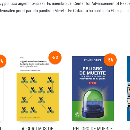
y político argentino-israelí. Es miembro del Center for Advancement of Peace I
rusalén por el partido pacifista Meretz. En Catarata ha publicado El eclipse de 
-5%
-5%
5%
DO
ALGORITMOS DE
PELIGRO DE MUERTE