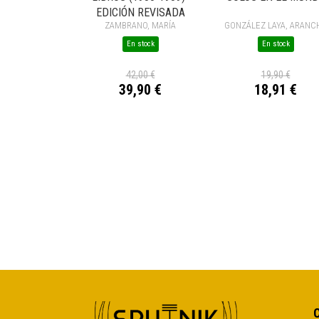
EDICIÓN REVISADA
ZAMBRANO, MARÍA
GONZÁLEZ LAYA, ARANC
En stock
En stock
42,00 €
19,90 €
39,90 €
18,91 €