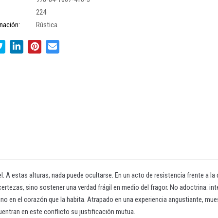
224
nación:
Rústica
. A estas alturas, nada puede ocultarse. En un acto de resistencia frente a la di
rtezas, sino sostener una verdad frágil en medio del fragor. No adoctrina: inte
 sino en el corazón que la habita. Atrapado en una experiencia angustiante, m
uentran en este conflicto su justificación mutua.