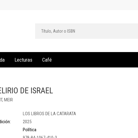
da
Lecturas
Café
ELIRIO DE ISRAEL
T, MEIR
LOS LIBROS DE LA CATARATA
ición:
2025
Política
978-84-1067-410-3