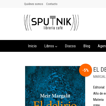
Quiénes somos
Contacto
Inicio
Libros
Discos
Blog
Agen
EL D
-5%
MARGALI
Editorial:
Año de ed
Materia
ISBN: