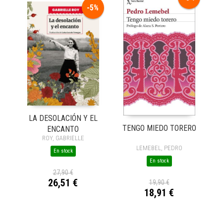
-5%
LA DESOLACIÓN Y EL
TENGO MIEDO TORERO
ENCANTO
ROY, GABRIELLE
LEMEBEL, PEDRO
En stock
En stock
27,90 €
26,51 €
19,90 €
18,91 €