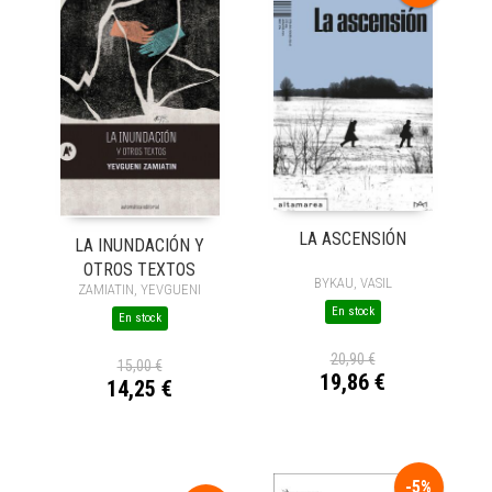
LA ASCENSIÓN
LA INUNDACIÓN Y
OTROS TEXTOS
BYKAU, VASIL
ZAMIATIN, YEVGUENI
En stock
En stock
20,90 €
15,00 €
19,86 €
14,25 €
-5%