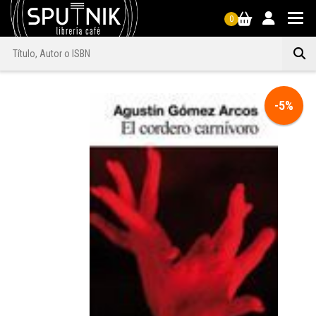
0
-5%