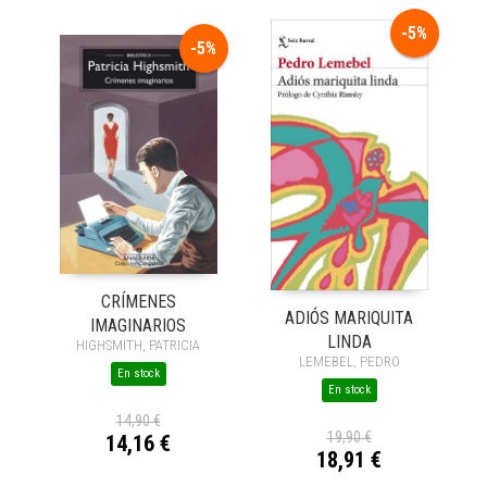
-5%
-5%
CRÍMENES
ADIÓS MARIQUITA
IMAGINARIOS
LINDA
HIGHSMITH, PATRICIA
LEMEBEL, PEDRO
En stock
En stock
14,90 €
19,90 €
14,16 €
18,91 €