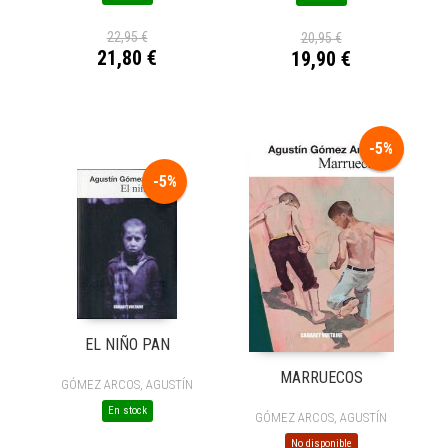
22,95 €
20,95 €
21,80 €
19,90 €
-5%
-5%
EL NIÑO PAN
MARRUECOS
GÓMEZ ARCOS, AGUSTÍN
En stock
GÓMEZ ARCOS, AGUSTÍN
No disponible