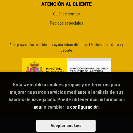
ATENCIÓN AL CLIENTE
Quiénes somos
Pedidos especiales
Este proyecto ha recibido una ayuda extraordinaria del Ministerio de Cultura y
Deporte.
Esta web utiliza cookies propias y de terceros para
mejorar nuestros servicios mediante el análisis de sus
hábitos de navegación. Puede obtener más información
2026 ©
Sputnik librería café
. Todos los Derechos Reservados |
aquí
o cambiar la
configuración
.
Grupo Trevenque
Aceptar cookies