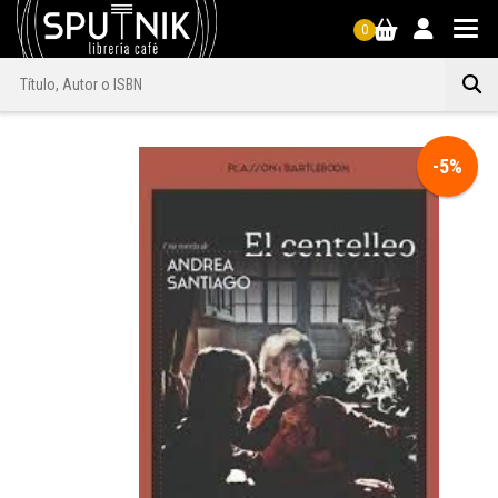
0
-5%