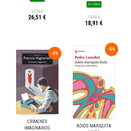
En stock
27,90 €
26,51 €
19,90 €
18,91 €
-5%
-5%
CRÍMENES
ADIÓS MARIQUITA
IMAGINARIOS