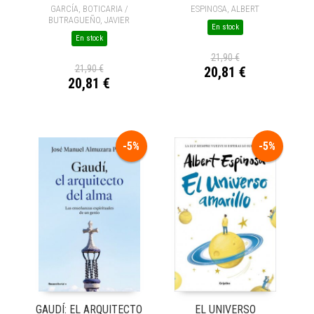
ESPINOSA, ALBERT
GARCÍA, BOTICARIA /
BUTRAGUEÑO, JAVIER
En stock
En stock
21,90 €
21,90 €
20,81 €
20,81 €
-5%
-5%
GAUDÍ: EL ARQUITECTO
EL UNIVERSO