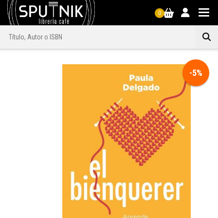
0
-5%