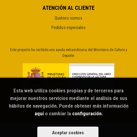
ATENCIÓN AL CLIENTE
Quiénes somos
Pedidos especiales
Este proyecto ha recibido una ayuda extraordinaria del Ministerio de Cultura y
Deporte.
Esta web utiliza cookies propias y de terceros para
mejorar nuestros servicios mediante el análisis de sus
hábitos de navegación. Puede obtener más información
2026 ©
Sputnik librería café
. Todos los Derechos Reservados |
aquí
o cambiar la
configuración
.
Grupo Trevenque
Aceptar cookies